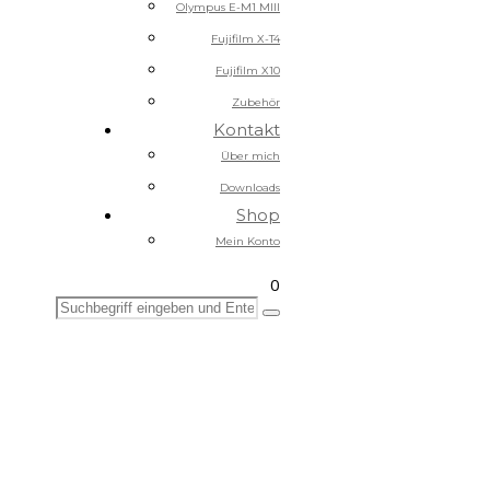
Olympus E-M1 MIII
Fujifilm X-T4
Fujifilm X10
Zubehör
Kontakt
Über mich
Downloads
Shop
Mein Konto
0