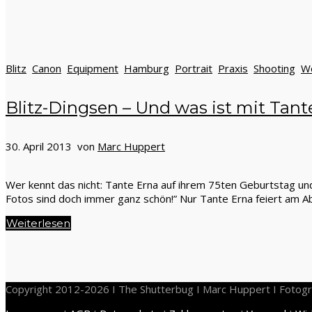
Blitz
Canon
Equipment
Hamburg
Portrait
Praxis
Shooting
W
Blitz-Dingsen – Und was ist mit Tant
30. April 2013 von
Marc Huppert
Wer kennt das nicht: Tante Erna auf ihrem 75ten Geburtstag und 
Fotos sind doch immer ganz schön!” Nur Tante Erna feiert am A
Weiterlesen
Copyright 2012-2026 I The Shutterbug I Marc Huppert I Fotogr