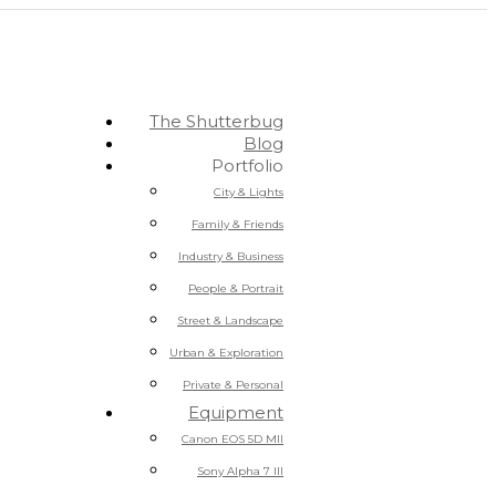
The Shutterbug
Blog
Portfolio
City & Lights
Family & Friends
Industry & Business
People & Portrait
Street & Landscape
Urban & Exploration
Private & Personal
Equipment
Canon EOS 5D MII
Sony Alpha 7 III