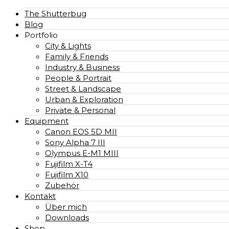
The Shutterbug
Blog
Portfolio
City & Lights
Family & Friends
Industry & Business
People & Portrait
Street & Landscape
Urban & Exploration
Private & Personal
Equipment
Canon EOS 5D MII
Sony Alpha 7 III
Olympus E-M1 MIII
Fujifilm X-T4
Fujifilm X10
Zubehör
Kontakt
Über mich
Downloads
Shop