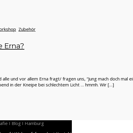
orkshop
Zubehör
e Erna?
alle und vor allem Erna fragt/ fragen uns, “Jung mach doch mal e
bend in der Kneipe bei schlechtem Licht … hmmh. Wir […]
afie I Blog I Hamburg