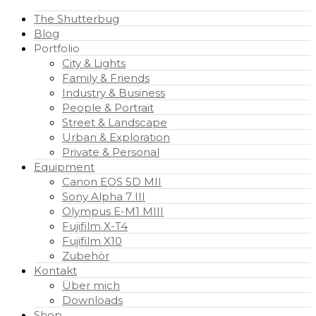
The Shutterbug
Blog
Portfolio
City & Lights
Family & Friends
Industry & Business
People & Portrait
Street & Landscape
Urban & Exploration
Private & Personal
Equipment
Canon EOS 5D MII
Sony Alpha 7 III
Olympus E-M1 MIII
Fujifilm X-T4
Fujifilm X10
Zubehör
Kontakt
Über mich
Downloads
Shop