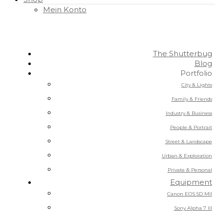
Mein Konto
The Shutterbug
Blog
Portfolio
City & Lights
Family & Friends
Industry & Business
People & Portrait
Street & Landscape
Urban & Exploration
Private & Personal
Equipment
Canon EOS 5D MII
Sony Alpha 7 III