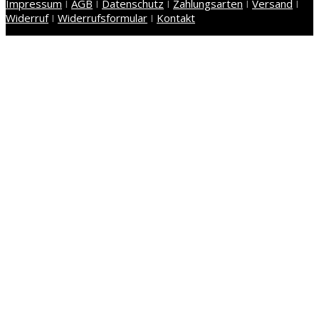
Impressum
I
AGB
I
Datenschutz
I
Zahlungsarten
I
Versand
I
Widerruf
I
Widerrufsformular
I
Kontakt