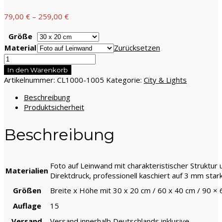
79,00
€
–
259,00
€
Größe
Material
Zurücksetzen
City
&
In den Warenkorb
Lights,
Artikelnummer:
CL1000-1005
Kategorie:
City & Lights
Red
Beschreibung
Rain
Produktsicherheit
Menge
Beschreibung
Foto auf Leinwand mit charakteristischer Struktur
Materialien
Direktdruck, professionell kaschiert auf 3 mm star
Größen
Breite x Höhe mit 30 x 20 cm / 60 x 40 cm / 90 ×
Auflage
15
Versand
Versand innerhalb Deutschlands inklusive.