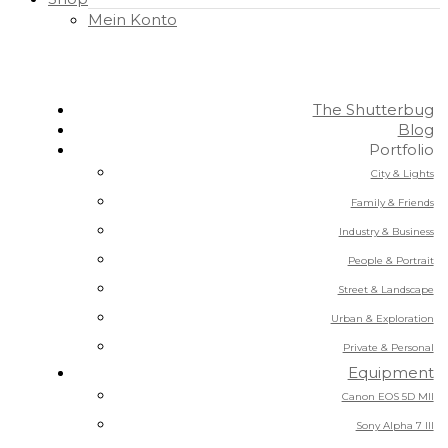
Mein Konto
The Shutterbug
Blog
Portfolio
City & Lights
Family & Friends
Industry & Business
People & Portrait
Street & Landscape
Urban & Exploration
Private & Personal
Equipment
Canon EOS 5D MII
Sony Alpha 7 III