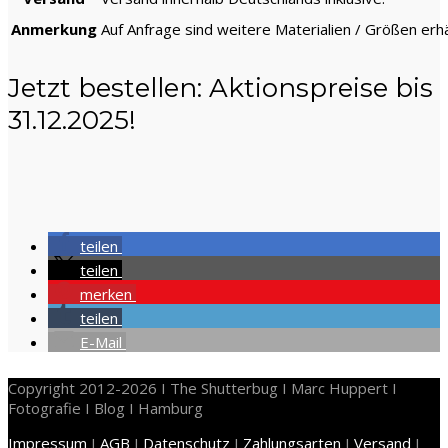
Anmerkung
Auf Anfrage sind weitere Materialien / Größen erhäl
Jetzt bestellen: Aktionspreise bis
31.12.2025!
teilen
teilen
merken
teilen
E-Mail
Copyright 2012-2026 I The Shutterbug I Marc Huppert I
Fotografie I Blog I Hamburg
Impressum
I
AGB
I
Datenschutz
I
Zahlungsarten
I
Versand
I