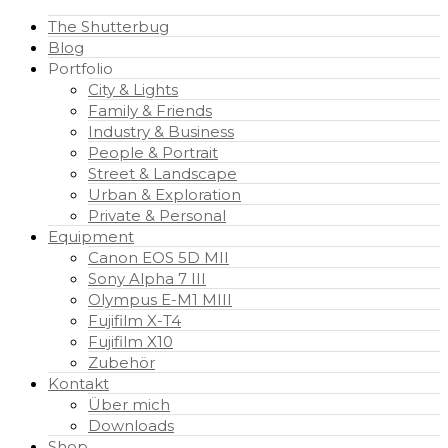
The Shutterbug
Blog
Portfolio
City & Lights
Family & Friends
Industry & Business
People & Portrait
Street & Landscape
Urban & Exploration
Private & Personal
Equipment
Canon EOS 5D MII
Sony Alpha 7 III
Olympus E-M1 MIII
Fujifilm X-T4
Fujifilm X10
Zubehör
Kontakt
Über mich
Downloads
Shop