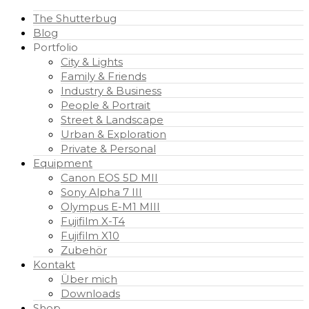
The Shutterbug
Blog
Portfolio
City & Lights
Family & Friends
Industry & Business
People & Portrait
Street & Landscape
Urban & Exploration
Private & Personal
Equipment
Canon EOS 5D MII
Sony Alpha 7 III
Olympus E-M1 MIII
Fujifilm X-T4
Fujifilm X10
Zubehör
Kontakt
Über mich
Downloads
Shop