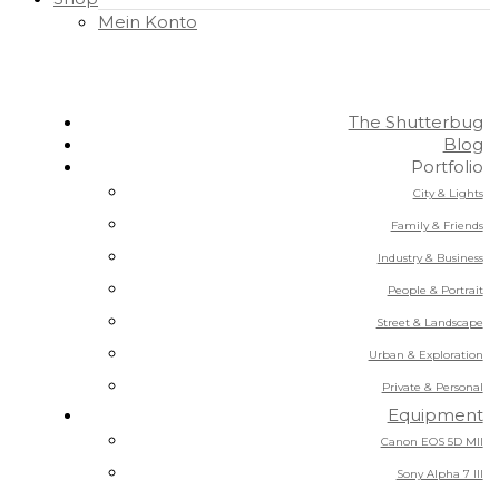
Mein Konto
The Shutterbug
Blog
Portfolio
City & Lights
Family & Friends
Industry & Business
People & Portrait
Street & Landscape
Urban & Exploration
Private & Personal
Equipment
Canon EOS 5D MII
Sony Alpha 7 III