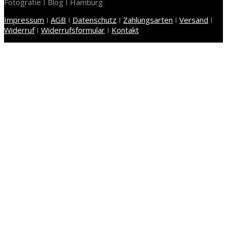
Fotografie I Blog I Hamburg
Impressum
I
AGB
I
Datenschutz
I
Zahlungsarten
I
Versand
I
Widerruf
I
Widerrufsformular
I
Kontakt