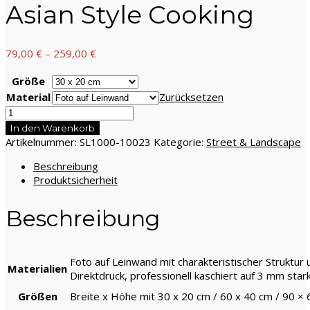
Asian Style Cooking
79,00
€
–
259,00
€
Größe
Material
Zurücksetzen
Street
&
In den Warenkorb
Landscape,
Artikelnummer:
SL1000-10023
Kategorie:
Street & Landscape
Asian
Beschreibung
Style
Produktsicherheit
Cooking
Menge
Beschreibung
Foto auf Leinwand mit charakteristischer Struktur
Materialien
Direktdruck, professionell kaschiert auf 3 mm star
Größen
Breite x Höhe mit 30 x 20 cm / 60 x 40 cm / 90 ×