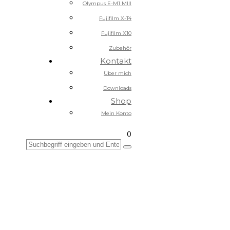
Olympus E-M1 MIII
Fujifilm X-T4
Fujifilm X10
Zubehör
Kontakt
Über mich
Downloads
Shop
Mein Konto
0