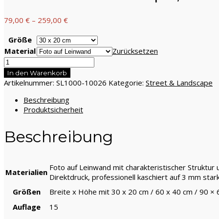
79,00
€
–
259,00
€
Größe
Material
Zurücksetzen
Street
&
In den Warenkorb
Landscape,
Artikelnummer:
SL1000-10026
Kategorie:
Street & Landscape
Downstairs
Beschreibung
Menge
Produktsicherheit
Beschreibung
Foto auf Leinwand mit charakteristischer Struktur
Materialien
Direktdruck, professionell kaschiert auf 3 mm star
Größen
Breite x Höhe mit 30 x 20 cm / 60 x 40 cm / 90 ×
Auflage
15