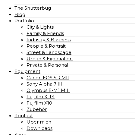
The Shutterbug
Blog
Portfolio
City & Lights
Family & Friends
Industry & Business
People & Portrait
Street & Landscape
Urban & Exploration
Private & Personal
Equipment
Canon EOS 5D MII
Sony Alpha 7 III
Olympus E-M1 MIII
Fujifilm X-T4
Fujifilm X10
Zubehör
Kontakt
Über mich
Downloads
Shop