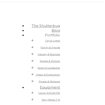
The Shutterbug
Blog
Portfolio
City & Lights
Family & Friends
Industry & Business
People & Portrait
Street & Landscape
Urban & Exploration
Private & Personal
Equipment
Canon EOS 5D MII
Sony Alpha 7 III