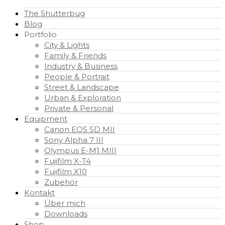
The Shutterbug
Blog
Portfolio
City & Lights
Family & Friends
Industry & Business
People & Portrait
Street & Landscape
Urban & Exploration
Private & Personal
Equipment
Canon EOS 5D MII
Sony Alpha 7 III
Olympus E-M1 MIII
Fujifilm X-T4
Fujifilm X10
Zubehör
Kontakt
Über mich
Downloads
Shop