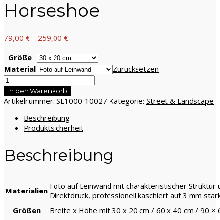
Horseshoe
79,00
€
–
259,00
€
Größe
Material
Zurücksetzen
Street
&
In den Warenkorb
Landscape,
Artikelnummer:
SL1000-10027
Kategorie:
Street & Landscape
Horseshoe
Beschreibung
Menge
Produktsicherheit
Beschreibung
Foto auf Leinwand mit charakteristischer Struktur
Materialien
Direktdruck, professionell kaschiert auf 3 mm star
Größen
Breite x Höhe mit 30 x 20 cm / 60 x 40 cm / 90 ×