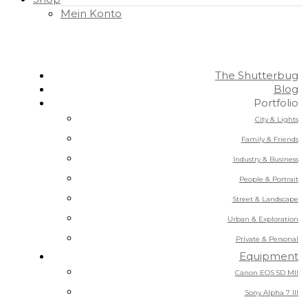
Mein Konto
The Shutterbug
Blog
Portfolio
City & Lights
Family & Friends
Industry & Business
People & Portrait
Street & Landscape
Urban & Exploration
Private & Personal
Equipment
Canon EOS 5D MII
Sony Alpha 7 III