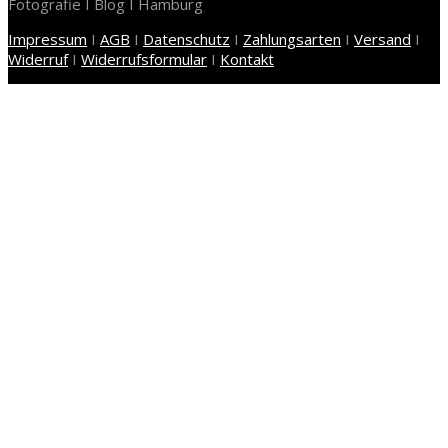
Fotografie I Blog I Hamburg
Impressum
I
AGB
I
Datenschutz
I
Zahlungsarten
I
Versand
I
Widerruf
I
Widerrufsformular
I
Kontakt