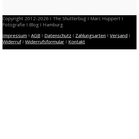
Copyright 2012-2026 I The Shutterbug I Marc Huppert I
Fotografie I Blog I Hamburg
Impressum
I
AGB
I
Datenschutz
I
Zahlungsarten
I
Versand
I
Widerruf
I
Widerrufsformular
I
Kontakt