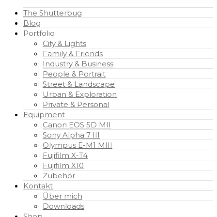
The Shutterbug
Blog
Portfolio
City & Lights
Family & Friends
Industry & Business
People & Portrait
Street & Landscape
Urban & Exploration
Private & Personal
Equipment
Canon EOS 5D MII
Sony Alpha 7 III
Olympus E-M1 MIII
Fujifilm X-T4
Fujifilm X10
Zubehör
Kontakt
Über mich
Downloads
Shop