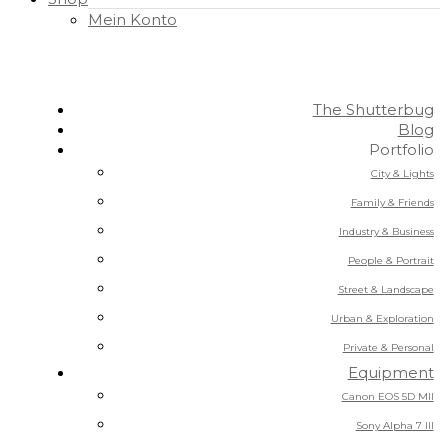
Mein Konto
The Shutterbug
Blog
Portfolio
City & Lights
Family & Friends
Industry & Business
People & Portrait
Street & Landscape
Urban & Exploration
Private & Personal
Equipment
Canon EOS 5D MII
Sony Alpha 7 III