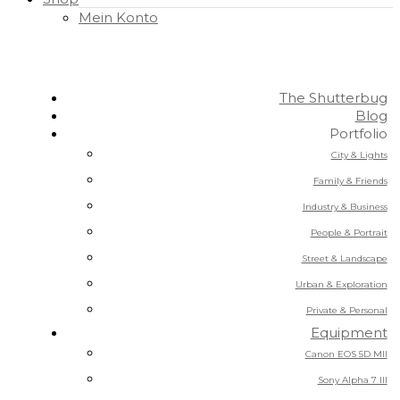
Mein Konto
The Shutterbug
Blog
Portfolio
City & Lights
Family & Friends
Industry & Business
People & Portrait
Street & Landscape
Urban & Exploration
Private & Personal
Equipment
Canon EOS 5D MII
Sony Alpha 7 III