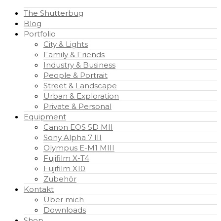
The Shutterbug
Blog
Portfolio
City & Lights
Family & Friends
Industry & Business
People & Portrait
Street & Landscape
Urban & Exploration
Private & Personal
Equipment
Canon EOS 5D MII
Sony Alpha 7 III
Olympus E-M1 MIII
Fujifilm X-T4
Fujifilm X10
Zubehör
Kontakt
Über mich
Downloads
Shop