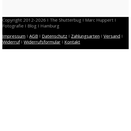
Copyright 2012-2026 I The Shutterbug I Marc Huppert I
Fotografie I Blog I Hamburg
Impressum
I
AGB
I
Datenschutz
I
Zahlungsarten
I
Versand
I
Widerruf
I
Widerrufsformular
I
Kontakt