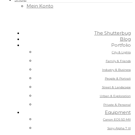
Mein Konto
The Shutterbug
Blog
Portfolio
City & Lights
Family & Friends
Industry & Business
People & Portrait
Street & Landscape
Urban & Exploration
Private & Personal
Equipment
Canon EOS 5D MII
Sony Alpha 7 III