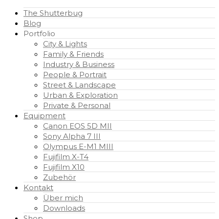
The Shutterbug
Blog
Portfolio
City & Lights
Family & Friends
Industry & Business
People & Portrait
Street & Landscape
Urban & Exploration
Private & Personal
Equipment
Canon EOS 5D MII
Sony Alpha 7 III
Olympus E-M1 MIII
Fujifilm X-T4
Fujifilm X10
Zubehör
Kontakt
Über mich
Downloads
Shop