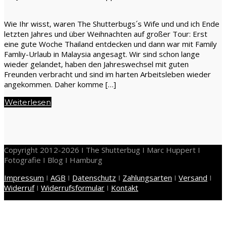
Wie Ihr wisst, waren The Shutterbugs´s Wife und und ich Ende
letzten Jahres und über Weihnachten auf großer Tour: Erst
eine gute Woche Thailand entdecken und dann war mit Family
Famliy-Urlaub in Malaysia angesagt. Wir sind schon lange
wieder gelandet, haben den Jahreswechsel mit guten
Freunden verbracht und sind im harten Arbeitsleben wieder
angekommen. Daher komme […]
Weiterlesen
Copyright 2012-2026 I The Shutterbug I Marc Huppert I
Fotografie I Blog I Hamburg
Impressum
I
AGB
I
Datenschutz
I
Zahlungsarten
I
Versand
I
Widerruf
I
Widerrufsformular
I
Kontakt