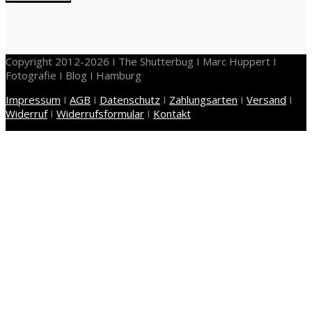
Copyright 2012-2026 I The Shutterbug I Marc Huppert I
Fotografie I Blog I Hamburg
Impressum
I
AGB
I
Datenschutz
I
Zahlungsarten
I
Versand
I
Widerruf
I
Widerrufsformular
I
Kontakt