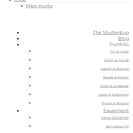
Mein Konto
The Shutterbug
Blog
Portfolio
City & Lights
Family & Friends
Industry & Business
People & Portrait
Street & Landscape
Urban & Exploration
Private & Personal
Equipment
Canon EOS 5D MII
Sony Alpha 7 III