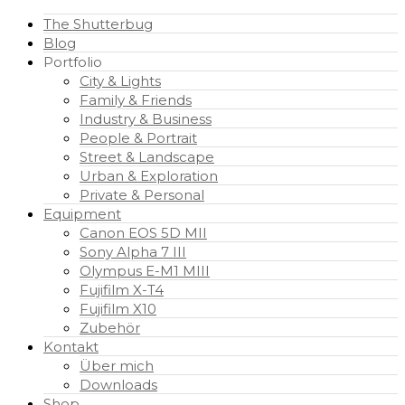
The Shutterbug
Blog
Portfolio
City & Lights
Family & Friends
Industry & Business
People & Portrait
Street & Landscape
Urban & Exploration
Private & Personal
Equipment
Canon EOS 5D MII
Sony Alpha 7 III
Olympus E-M1 MIII
Fujifilm X-T4
Fujifilm X10
Zubehör
Kontakt
Über mich
Downloads
Shop