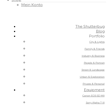
Mein Konto
The Shutterbug
Blog
Portfolio
City & Lights
Family & Friends
Industry & Business
People & Portrait
Street & Landscape
Urban & Exploration
Private & Personal
Equipment
Canon EOS 5D MII
Sony Alpha 7 III