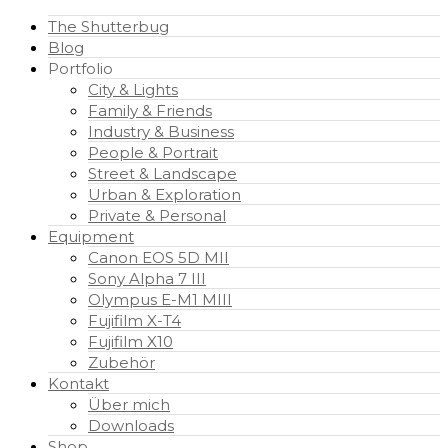
The Shutterbug
Blog
Portfolio
City & Lights
Family & Friends
Industry & Business
People & Portrait
Street & Landscape
Urban & Exploration
Private & Personal
Equipment
Canon EOS 5D MII
Sony Alpha 7 III
Olympus E-M1 MIII
Fujifilm X-T4
Fujifilm X10
Zubehör
Kontakt
Über mich
Downloads
Shop