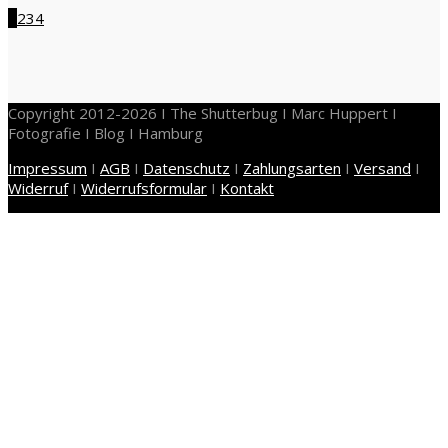
1
2
3
4
Copyright 2012-2026 I The Shutterbug I Marc Huppert I
Fotografie I Blog I Hamburg
Impressum
I
AGB
I
Datenschutz
I
Zahlungsarten
I
Versand
I
Widerruf
I
Widerrufsformular
I
Kontakt