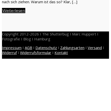
nach sich ziehen. Warum ist das so? Klar, […]
Weiterlesen
Copyright 2012-2026 I The Shutterbug I Marc Huppert I
Fotografie I Blog I Hamburg
Impressum
I
AGB
I
Datenschutz
I
Zahlungsarten
I
Versand
I
Widerruf
I
Widerrufsformular
I
Kontakt