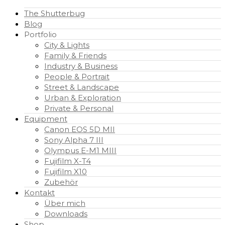
The Shutterbug
Blog
Portfolio
City & Lights
Family & Friends
Industry & Business
People & Portrait
Street & Landscape
Urban & Exploration
Private & Personal
Equipment
Canon EOS 5D MII
Sony Alpha 7 III
Olympus E-M1 MIII
Fujifilm X-T4
Fujifilm X10
Zubehör
Kontakt
Über mich
Downloads
Shop