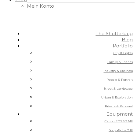
Mein Konto
The Shutterbug
Blog
Portfolio
City & Lights
Family & Friends
Industry & Business
People & Portrait
Street & Landscape
Urban & Exploration
Private & Personal
Equipment
Canon EOS 5D MII
Sony Alpha 7 III