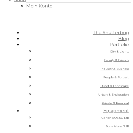
Mein Konto
The Shutterbug
Blog
Portfolio
City & Lights
Family & Friends
Industry & Business
People & Portrait
Street & Landscape
Urban & Exploration
Private & Personal
Equipment
Canon EOS 5D MII
Sony Alpha 7 III