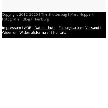
Copyright 2012-2026 I The Shutterbug I Marc Huppert I
Fotografie I Blog I Hamburg
Impressum
I
AGB
I
Datenschutz
I
Zahlungsarten
I
Versand
I
Widerruf
I
Widerrufsformular
I
Kontakt