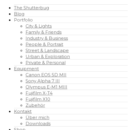
The Shutterbug
Blog
Portfolio
City & Lights
Family & Friends
Industry & Business
People & Portrait
Street & Landscape
Urban & Exploration
Private & Personal
Equipment
Canon EOS 5D MII
Sony Alpha 7 III
Olympus E-M1 MIII
Fujifilm X-T4
Fujifilm X10
Zubehör
Kontakt
Über mich
Downloads
Shop