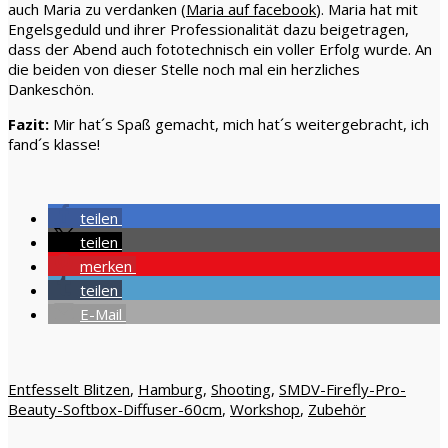
auch Maria zu verdanken (
Maria auf facebook
). Maria hat mit
Engelsgeduld und ihrer Professionalität dazu beigetragen,
dass der Abend auch fototechnisch ein voller Erfolg wurde. An
die beiden von dieser Stelle noch mal ein herzliches
Dankeschön.
Fazit:
Mir hat´s Spaß gemacht, mich hat´s weitergebracht, ich
fand´s klasse!
teilen
teilen
merken
teilen
E-Mail
Entfesselt Blitzen
,
Hamburg
,
Shooting
,
SMDV-Firefly-Pro-
Beauty-Softbox-Diffuser-60cm
,
Workshop
,
Zubehör