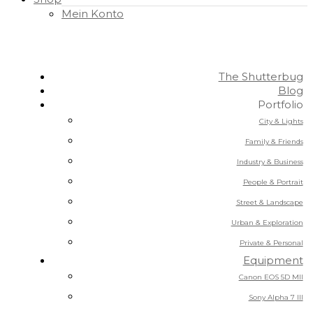
Mein Konto
The Shutterbug
Blog
Portfolio
City & Lights
Family & Friends
Industry & Business
People & Portrait
Street & Landscape
Urban & Exploration
Private & Personal
Equipment
Canon EOS 5D MII
Sony Alpha 7 III