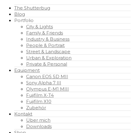
The Shutterbug
Blog
Portfolio
City & Lights
Family & Friends
Industry & Business
People & Portrait
Street & Landscape
Urban & Exploration
Private & Personal
Equipment
Canon EOS 5D MII
Sony Alpha 7 III
Olympus E-M1 MIII
Fujifilm X-T4
Fujifilm X10
Zubehör
Kontakt
Über mich
Downloads
Shop