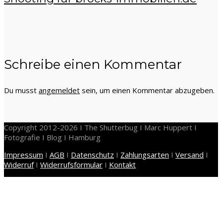
Schreibe einen Kommentar
Du musst
angemeldet
sein, um einen Kommentar abzugeben.
Copyright 2012-2026 I The Shutterbug I Marc Huppert I
Fotografie I Blog I Hamburg
Impressum
I
AGB
I
Datenschutz
I
Zahlungsarten
I
Versand
I
Widerruf
I
Widerrufsformular
I
Kontakt