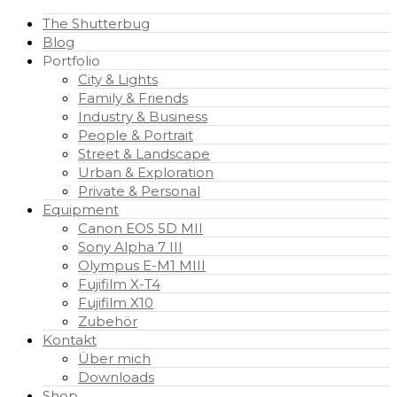
The Shutterbug
Blog
Portfolio
City & Lights
Family & Friends
Industry & Business
People & Portrait
Street & Landscape
Urban & Exploration
Private & Personal
Equipment
Canon EOS 5D MII
Sony Alpha 7 III
Olympus E-M1 MIII
Fujifilm X-T4
Fujifilm X10
Zubehör
Kontakt
Über mich
Downloads
Shop