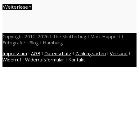
Weiterlesen
Copyright 2012-2026 I The Shutterbug I Marc Huppert I
Fotografie I Blog I Hamburg
Impressum
I
AGB
I
Datenschutz
I
Zahlungsarten
I
Versand
I
Widerruf
I
Widerrufsformular
I
Kontakt