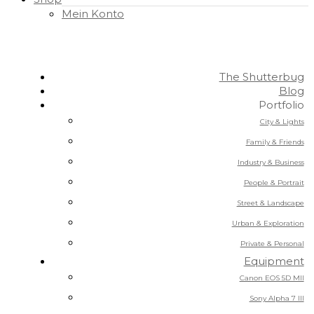
Mein Konto
The Shutterbug
Blog
Portfolio
City & Lights
Family & Friends
Industry & Business
People & Portrait
Street & Landscape
Urban & Exploration
Private & Personal
Equipment
Canon EOS 5D MII
Sony Alpha 7 III