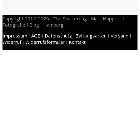
Copyright 2012-2026 I The Shutterbug I Marc Huppert I
Fotografie I Blog I Hamburg
Impressum
I
AGB
I
Datenschutz
I
Zahlungsarten
I
Versand
I
Widerruf
I
Widerrufsformular
I
Kontakt