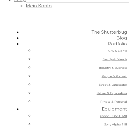
Mein Konto
The Shutterbug
Blog
Portfolio
City & Lights
Family & Friends
Industry & Business
People & Portrait
Street & Landscape
Urban & Exploration
Private & Personal
Equipment
Canon EOS 5D MII
Sony Alpha 7 III