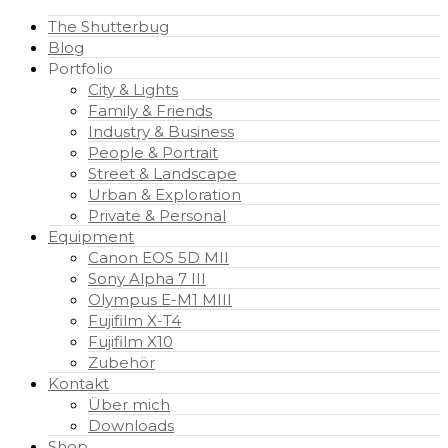
The Shutterbug
Blog
Portfolio
City & Lights
Family & Friends
Industry & Business
People & Portrait
Street & Landscape
Urban & Exploration
Private & Personal
Equipment
Canon EOS 5D MII
Sony Alpha 7 III
Olympus E-M1 MIII
Fujifilm X-T4
Fujifilm X10
Zubehör
Kontakt
Über mich
Downloads
Shop