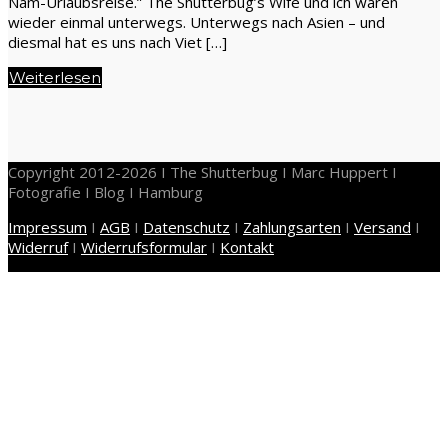
Nam-Urlaubsreise.” The Shutterbug’s Wife und ich waren
wieder einmal unterwegs. Unterwegs nach Asien – und
diesmal hat es uns nach Viet […]
Weiterlesen
Copyright 2012-2026 I The Shutterbug I Marc Huppert I
Fotografie I Blog I Hamburg
Impressum
I
AGB
I
Datenschutz
I
Zahlungsarten
I
Versand
I
Widerruf
I
Widerrufsformular
I
Kontakt