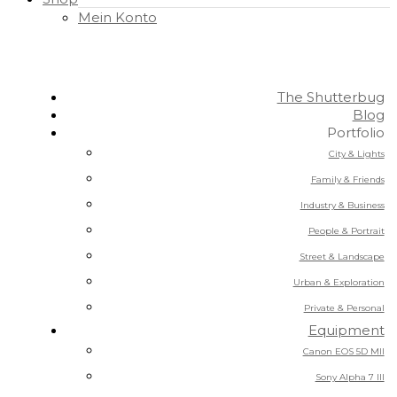
Mein Konto
The Shutterbug
Blog
Portfolio
City & Lights
Family & Friends
Industry & Business
People & Portrait
Street & Landscape
Urban & Exploration
Private & Personal
Equipment
Canon EOS 5D MII
Sony Alpha 7 III