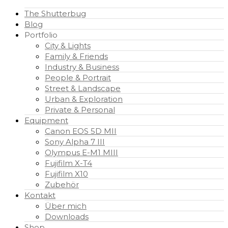
The Shutterbug
Blog
Portfolio
City & Lights
Family & Friends
Industry & Business
People & Portrait
Street & Landscape
Urban & Exploration
Private & Personal
Equipment
Canon EOS 5D MII
Sony Alpha 7 III
Olympus E-M1 MIII
Fujifilm X-T4
Fujifilm X10
Zubehör
Kontakt
Über mich
Downloads
Shop