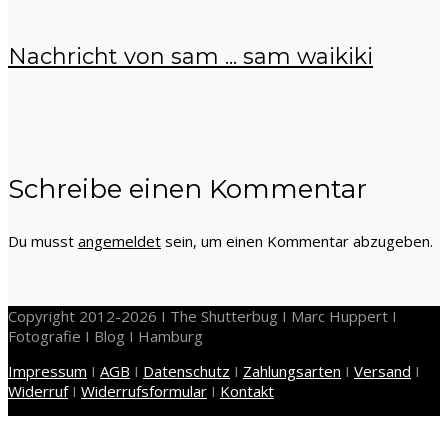
Nachricht von sam ... sam waikiki
Schreibe einen Kommentar
Du musst
angemeldet
sein, um einen Kommentar abzugeben.
Copyright 2012-2026 I The Shutterbug I Marc Huppert I
Fotografie I Blog I Hamburg
Impressum
I
AGB
I
Datenschutz
I
Zahlungsarten
I
Versand
I
Widerruf
I
Widerrufsformular
I
Kontakt