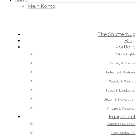
Mein Konto
The Shutterbug
Blog
Portfolio
City & Lights
Family & Friends
Industry & Business
People & Portrait
Street & Landscape
Urban & Exploration
Private & Personal
Equipment
Canon EOS 5D MII
Sony Alpha 7 III