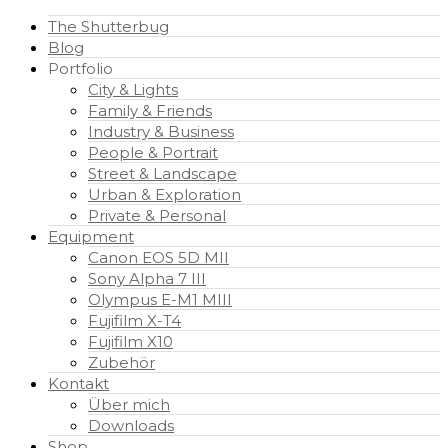
The Shutterbug
Blog
Portfolio
City & Lights
Family & Friends
Industry & Business
People & Portrait
Street & Landscape
Urban & Exploration
Private & Personal
Equipment
Canon EOS 5D MII
Sony Alpha 7 III
Olympus E-M1 MIII
Fujifilm X-T4
Fujifilm X10
Zubehör
Kontakt
Über mich
Downloads
Shop