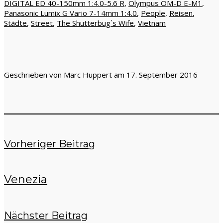
DIGITAL ED 40-150mm 1:4.0-5.6 R
,
Olympus OM-D E-M1
,
Panasonic Lumix G Vario 7-14mm 1:4.0
,
People
,
Reisen
,
Städte
,
Street
,
The Shutterbug`s Wife
,
Vietnam
Geschrieben von Marc Huppert am 17. September 2016
Vorheriger Beitrag
Venezia
Nächster Beitrag