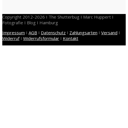
Copyright 2012-2026 I The Shutterbug I Marc Huppert I
Fotografie I Blog I Hamburg
Impressum
I
AGB
I
Datenschutz
I
Zahlungsarten
I
Versand
I
Widerruf
I
Widerrufsformular
I
Kontakt