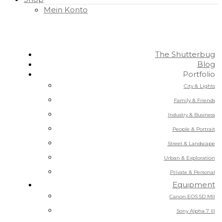
Mein Konto
The Shutterbug
Blog
Portfolio
City & Lights
Family & Friends
Industry & Business
People & Portrait
Street & Landscape
Urban & Exploration
Private & Personal
Equipment
Canon EOS 5D MII
Sony Alpha 7 III