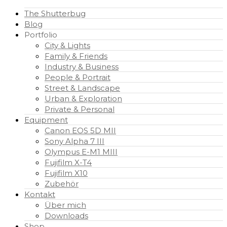
The Shutterbug
Blog
Portfolio
City & Lights
Family & Friends
Industry & Business
People & Portrait
Street & Landscape
Urban & Exploration
Private & Personal
Equipment
Canon EOS 5D MII
Sony Alpha 7 III
Olympus E-M1 MIII
Fujifilm X-T4
Fujifilm X10
Zubehör
Kontakt
Über mich
Downloads
Shop