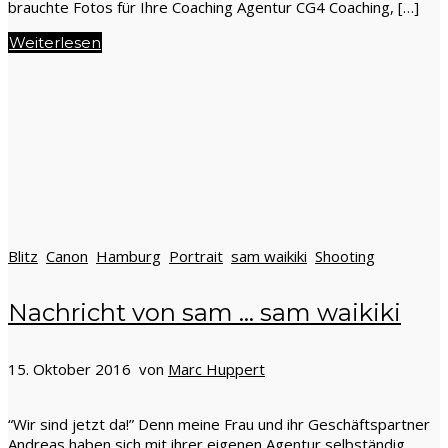
brauchte Fotos für Ihre Coaching Agentur CG4 Coaching, […]
Weiterlesen
Blitz
Canon
Hamburg
Portrait
sam waikiki
Shooting
Nachricht von sam … sam waikiki
15. Oktober 2016 von
Marc Huppert
“Wir sind jetzt da!” Denn meine Frau und ihr Geschäftspartner
Andreas haben sich mit ihrer eigenen Agentur selbständig