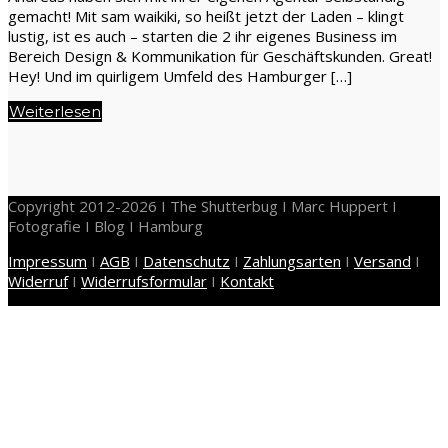
gemacht! Mit sam waikiki, so heißt jetzt der Laden – klingt
lustig, ist es auch – starten die 2 ihr eigenes Business im
Bereich Design & Kommunikation für Geschäftskunden. Great!
Hey! Und im quirligem Umfeld des Hamburger […]
Weiterlesen
Copyright 2012-2026 I The Shutterbug I Marc Huppert I
Fotografie I Blog I Hamburg
Impressum
I
AGB
I
Datenschutz
I
Zahlungsarten
I
Versand
I
Widerruf
I
Widerrufsformular
I
Kontakt