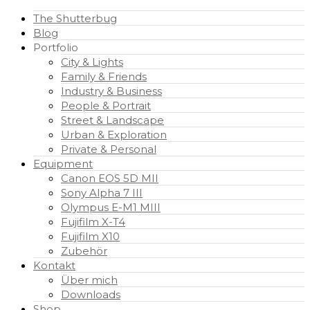
The Shutterbug
Blog
Portfolio
City & Lights
Family & Friends
Industry & Business
People & Portrait
Street & Landscape
Urban & Exploration
Private & Personal
Equipment
Canon EOS 5D MII
Sony Alpha 7 III
Olympus E-M1 MIII
Fujifilm X-T4
Fujifilm X10
Zubehör
Kontakt
Über mich
Downloads
Shop