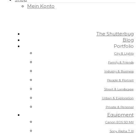
Mein Konto
The Shutterbug
Blog
Portfolio
City & Lights
Family & Friends
Industry & Business
People & Portrait
Street & Landscape
Urban & Exploration
Private & Personal
Equipment
Canon EOS 5D MII
Sony Alpha 7 III