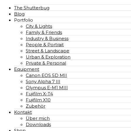
The Shutterbug
Blog
Portfolio
City & Lights
Family & Friends
Industry & Business
People & Portrait
Street & Landscape
Urban & Exploration
Private & Personal
Equipment
Canon EOS 5D MII
Sony Alpha 7 III
Olympus E-M1 MIII
Fujifilm X-T4
Fujifilm X10
Zubehör
Kontakt
Über mich
Downloads
Shop