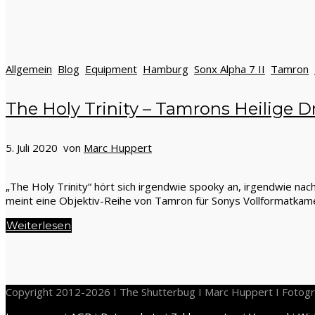
Allgemein
Blog
Equipment
Hamburg
Sonx Alpha 7 II
Tamron
The Holy Trinity – Tamrons Heilige Dr
5. Juli 2020 von
Marc Huppert
„The Holy Trinity“ hört sich irgendwie spooky an, irgendwie na
meint eine Objektiv-Reihe von Tamron für Sonys Vollformatkame
Weiterlesen
Copyright 2012-2026 I The Shutterbug I Marc Huppert I Fotogr