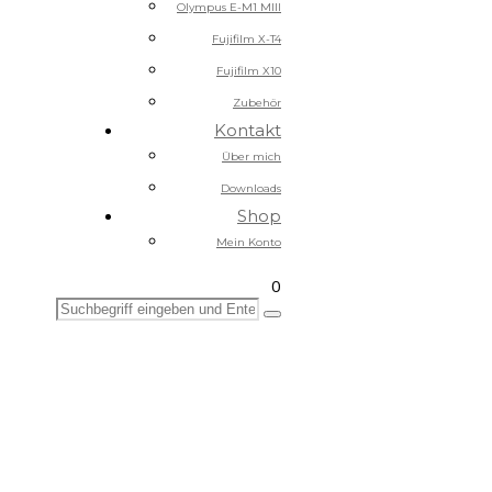
Olympus E-M1 MIII
Fujifilm X-T4
Fujifilm X10
Zubehör
Kontakt
Über mich
Downloads
Shop
Mein Konto
0