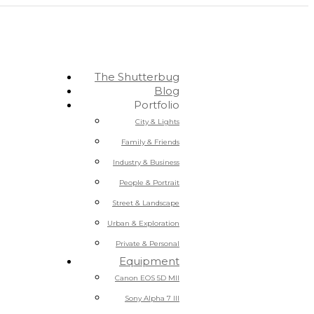
The Shutterbug
Blog
Portfolio
City & Lights
Family & Friends
Industry & Business
People & Portrait
Street & Landscape
Urban & Exploration
Private & Personal
Equipment
Canon EOS 5D MII
Sony Alpha 7 III