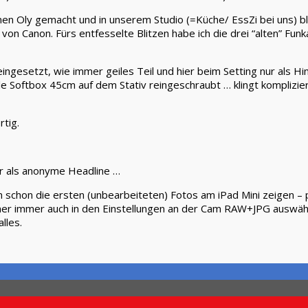
einen Oly gemacht und in unserem Studio (=Küche/ EssZi bei uns) b
von Canon. Fürs entfesselte Blitzen habe ich die drei “alten” Fun
gesetzt, wie immer geiles Teil und hier beim Setting nur als Hin
 Softbox 45cm auf dem Stativ reingeschraubt … klingt kompliziert? 
rtig.
nur als anonyme Headline …
n schon die ersten (unbearbeiteten) Fotos am iPad Mini zeigen – 
er immer auch in den Einstellungen an der Cam RAW+JPG auswählen
lles.