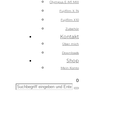
Olympus E-M1 MIII
Fujifilm X-T4
Fujifilm X10
Zubehör
Kontakt
Über mich
Downloads
Shop
Mein Konto
0