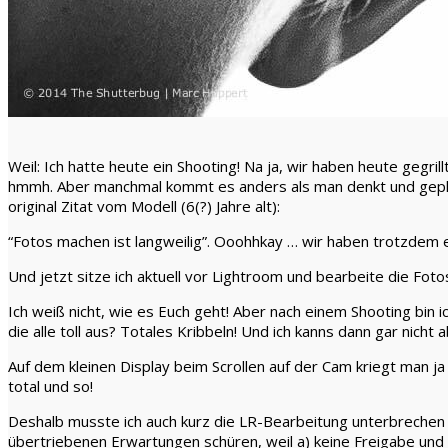
Weil: Ich hatte heute ein Shooting! Na ja, wir haben heute gegri
hmmh. Aber manchmal kommt es anders als man denkt und geplant
original Zitat vom Modell (6(?) Jahre alt):
“Fotos machen ist langweilig”. Ooohhkay … wir haben trotzdem
Und jetzt sitze ich aktuell vor Lightroom und bearbeite die Foto
Ich weiß nicht, wie es Euch geht! Aber nach einem Shooting bin 
die alle toll aus? Totales Kribbeln! Und ich kanns dann gar nicht
Auf dem kleinen Display beim Scrollen auf der Cam kriegt man j
total und so!
Deshalb musste ich auch kurz die LR-Bearbeitung unterbrechen un
übertriebenen Erwartungen schüren, weil a) keine Freigabe und b)