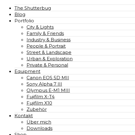
The Shutterbug
Blog
Portfolio
City & Lights
Family & Friends
Industry & Business
People & Portrait
Street & Landscape
Urban & Exploration
Private & Personal
Equipment
Canon EOS 5D MII
Sony Alpha 7 III
Olympus E-M1 MIII
Fujifilm X-T4
Fujifilm X10
Zubehör
Kontakt
Über mich
Downloads
Shop