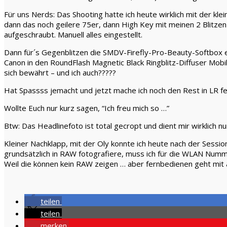
Für uns Nerds: Das Shooting hatte ich heute wirklich mit der kl
dann das noch geilere 75er, dann High Key mit meinen 2 Blitzen 
aufgeschraubt. Manuell alles eingestellt.
Dann für´s Gegenblitzen die SMDV-Firefly-Pro-Beauty-Softbox ein
Canon in den RoundFlash Magnetic Black Ringblitz-Diffuser Mobile
sich bewährt – und ich auch?????
Hat Spassss jemacht und jetzt mache ich noch den Rest in LR fe
Wollte Euch nur kurz sagen, “Ich freu mich so …”
Btw: Das Headlinefoto ist total gecropt und dient mir wirklich 
Kleiner Nachklapp, mit der Oly konnte ich heute nach der Sessio
grundsätzlich in RAW fotografiere, muss ich für die WLAN Numm
Weil die können kein RAW zeigen … aber fernbedienen geht mit a
teilen
teilen
merken