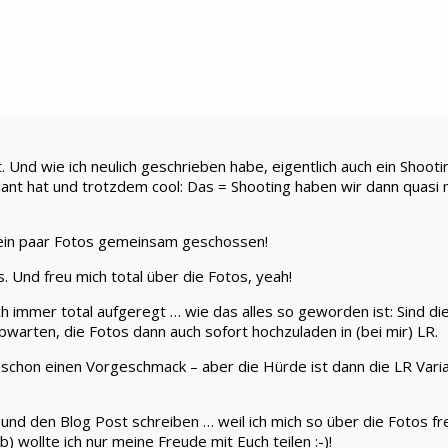
llt. Und wie ich neulich geschrieben habe, eigentlich auch ein Sho
 hat und trotzdem cool: Das = Shooting haben wir dann quasi ne
 ein paar Fotos gemeinsam geschossen!
s. Und freu mich total über die Fotos, yeah!
ich immer total aufgeregt … wie das alles so geworden ist: Sind 
 abwarten, die Fotos dann auch sofort hochzuladen in (bei mir) LR.
a schon einen Vorgeschmack – aber die Hürde ist dann die LR Var
d den Blog Post schreiben … weil ich mich so über die Fotos freu
 wollte ich nur meine Freude mit Euch teilen :-)!