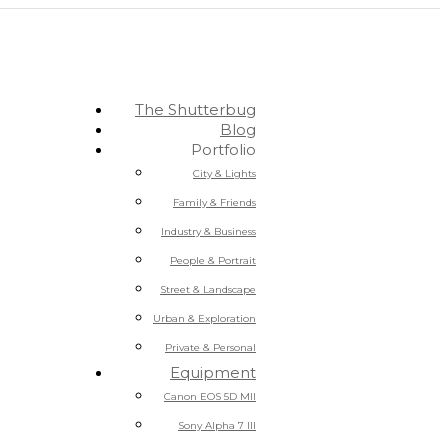
The Shutterbug
Blog
Portfolio
City & Lights
Family & Friends
Industry & Business
People & Portrait
Street & Landscape
Urban & Exploration
Private & Personal
Equipment
Canon EOS 5D MII
Sony Alpha 7 III