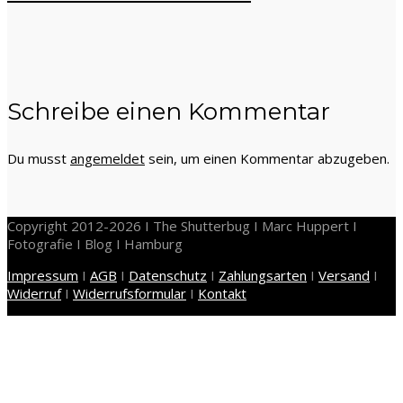
Schreibe einen Kommentar
Du musst
angemeldet
sein, um einen Kommentar abzugeben.
Copyright 2012-2026 I The Shutterbug I Marc Huppert I
Fotografie I Blog I Hamburg
Impressum
I
AGB
I
Datenschutz
I
Zahlungsarten
I
Versand
I
Widerruf
I
Widerrufsformular
I
Kontakt