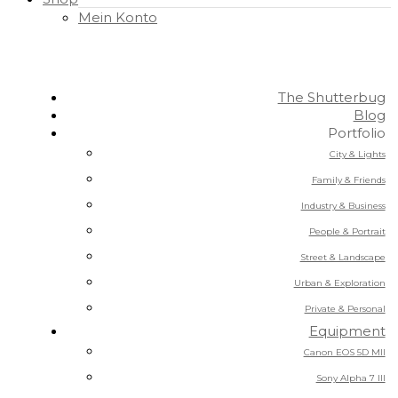
Mein Konto
The Shutterbug
Blog
Portfolio
City & Lights
Family & Friends
Industry & Business
People & Portrait
Street & Landscape
Urban & Exploration
Private & Personal
Equipment
Canon EOS 5D MII
Sony Alpha 7 III