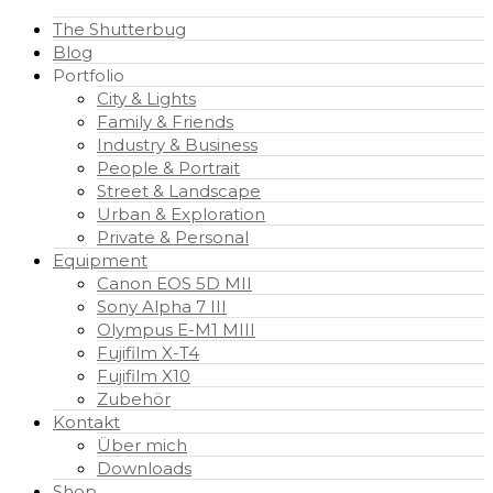
The Shutterbug
Blog
Portfolio
City & Lights
Family & Friends
Industry & Business
People & Portrait
Street & Landscape
Urban & Exploration
Private & Personal
Equipment
Canon EOS 5D MII
Sony Alpha 7 III
Olympus E-M1 MIII
Fujifilm X-T4
Fujifilm X10
Zubehör
Kontakt
Über mich
Downloads
Shop