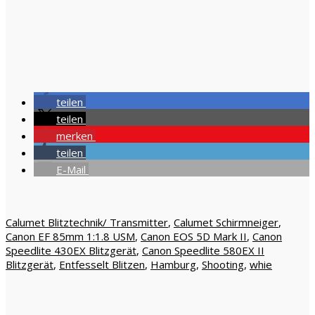
teilen
teilen
merken
teilen
E-Mail
Calumet Blitztechnik/ Transmitter
,
Calumet Schirmneiger
,
Canon EF 85mm 1:1.8 USM
,
Canon EOS 5D Mark II
,
Canon
Speedlite 430EX Blitzgerät
,
Canon Speedlite 580EX II
Blitzgerät
,
Entfesselt Blitzen
,
Hamburg
,
Shooting
,
whie