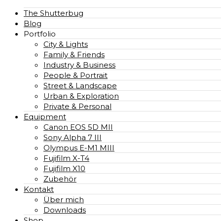
The Shutterbug
Blog
Portfolio
City & Lights
Family & Friends
Industry & Business
People & Portrait
Street & Landscape
Urban & Exploration
Private & Personal
Equipment
Canon EOS 5D MII
Sony Alpha 7 III
Olympus E-M1 MIII
Fujifilm X-T4
Fujifilm X10
Zubehör
Kontakt
Über mich
Downloads
Shop