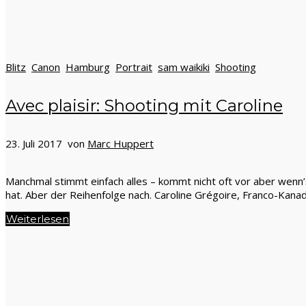
Blitz
Canon
Hamburg
Portrait
sam waikiki
Shooting
Avec plaisir: Shooting mit Caroline
23. Juli 2017 von
Marc Huppert
Manchmal stimmt einfach alles – kommt nicht oft vor aber wenn’s
hat. Aber der Reihenfolge nach. Caroline Grégoire, Franco-Kana
Weiterlesen