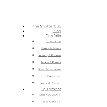
The Shutterbug
Blog
Portfolio
City & Lights
Family & Friends
Industry & Business
People & Portrait
Street & Landscape
Urban & Exploration
Private & Personal
Equipment
Canon EOS 5D MII
Sony Alpha 7 III