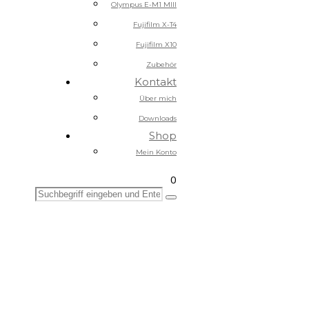
Olympus E-M1 MIII
Fujifilm X-T4
Fujifilm X10
Zubehör
Kontakt
Über mich
Downloads
Shop
Mein Konto
0