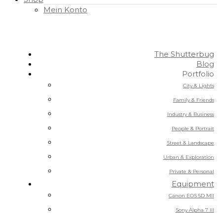
Mein Konto
The Shutterbug
Blog
Portfolio
City & Lights
Family & Friends
Industry & Business
People & Portrait
Street & Landscape
Urban & Exploration
Private & Personal
Equipment
Canon EOS 5D MII
Sony Alpha 7 III