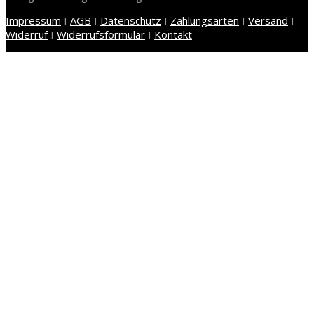
Impressum
I
AGB
I
Datenschutz
I
Zahlungsarten
I
Versand
I
Widerruf
I
Widerrufsformular
I
Kontakt