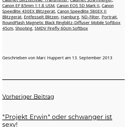
Canon EF 85mm 1:1.8 USM
,
Canon EOS 5D Mark II
,
Canon
Speedlite 430EX Blitzgerät
,
Canon Speedlite 580EX II
Blitzgerät
,
Entfesselt Blitzen
,
Hamburg
,
ND-Filter
,
Portrait
,
RoundFlash Magnetic Black Ringblitz-Diffuser Mobile Softbox
45cm
,
Shooting
,
SMDV Firefly 60cm Softbox
Geschrieben von Marc Huppert am 13. September 2013
Vorheriger Beitrag
"Projekt Erwin" oder schwanger ist
sexy!