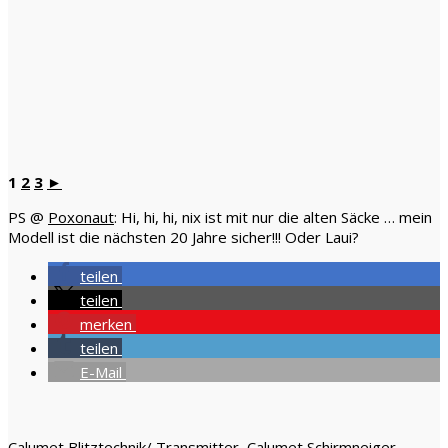
1
2
3
►
PS @
Poxonaut
: Hi, hi, hi, nix ist mit nur die alten Säcke … mein
Modell ist die nächsten 20 Jahre sicher!!! Oder Laui?
teilen
teilen
merken
teilen
E-Mail
Calumet Blitztechnik/ Transmitter
,
Calumet Schirmneiger
,