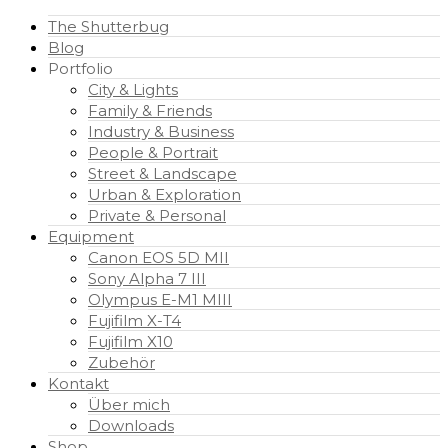
The Shutterbug
Blog
Portfolio
City & Lights
Family & Friends
Industry & Business
People & Portrait
Street & Landscape
Urban & Exploration
Private & Personal
Equipment
Canon EOS 5D MII
Sony Alpha 7 III
Olympus E-M1 MIII
Fujifilm X-T4
Fujifilm X10
Zubehör
Kontakt
Über mich
Downloads
Shop