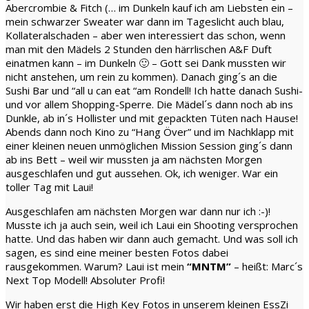
Abercrombie & Fitch (… im Dunkeln kauf ich am Liebsten ein –
mein schwarzer Sweater war dann im Tageslicht auch blau,
Kollateralschaden – aber wen interessiert das schon, wenn
man mit den Mädels 2 Stunden den härrlischen A&F Duft
einatmen kann – im Dunkeln 🙂 – Gott sei Dank mussten wir
nicht anstehen, um rein zu kommen). Danach ging´s an die
Sushi Bar und “all u can eat “am Rondell! Ich hatte danach Sushi-
und vor allem Shopping-Sperre. Die Mädel´s dann noch ab ins
Dunkle, ab in´s Hollister und mit gepackten Tüten nach Hause!
Abends dann noch Kino zu “Hang Över” und im Nachklapp mit
einer kleinen neuen unmöglichen Mission Session ging´s dann
ab ins Bett – weil wir mussten ja am nächsten Morgen
ausgeschlafen und gut aussehen. Ok, ich weniger. War ein
toller Tag mit Laui!
Ausgeschlafen am nächsten Morgen war dann nur ich :-)!
Musste ich ja auch sein, weil ich Laui ein Shooting versprochen
hatte. Und das haben wir dann auch gemacht. Und was soll ich
sagen, es sind eine meiner besten Fotos dabei
rausgekommen. Warum? Laui ist mein
“MNTM”
– heißt: Marc´s
Next Top Modell! Absoluter Profi!
Wir haben erst die High Key Fotos in unserem kleinen
EssZi