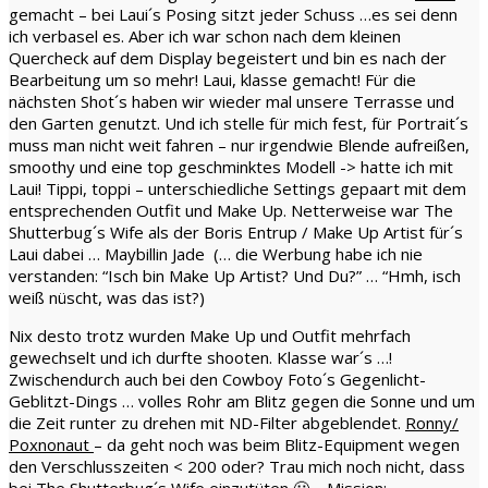
gemacht – bei Laui´s Posing sitzt jeder Schuss …es sei denn
ich verbasel es. Aber ich war schon nach dem kleinen
Quercheck auf dem Display begeistert und bin es nach der
Bearbeitung um so mehr! Laui, klasse gemacht! Für die
nächsten Shot´s haben wir wieder mal unsere Terrasse und
den Garten genutzt. Und ich stelle für mich fest, für Portrait´s
muss man nicht weit fahren – nur irgendwie Blende aufreißen,
smoothy und eine top geschminktes Modell -> hatte ich mit
Laui! Tippi, toppi – unterschiedliche Settings gepaart mit dem
entsprechenden Outfit und Make Up. Netterweise war The
Shutterbug´s Wife als der Boris Entrup / Make Up Artist für´s
Laui dabei … Maybillin Jade (… die Werbung habe ich nie
verstanden: “Isch bin Make Up Artist? Und Du?” … “Hmh, isch
weiß nüscht, was das ist?)
Nix desto trotz wurden Make Up und Outfit mehrfach
gewechselt und ich durfte shooten. Klasse war´s …!
Zwischendurch auch bei den Cowboy Foto´s Gegenlicht-
Geblitzt-Dings … volles Rohr am Blitz gegen die Sonne und um
die Zeit runter zu drehen mit ND-Filter abgeblendet.
Ronny/
Poxnonaut
– da geht noch was beim Blitz-Equipment wegen
den Verschlusszeiten < 200 oder? Trau mich noch nicht, dass
bei The Shutterbug´s Wife einzutüten 🙂 – Mission: