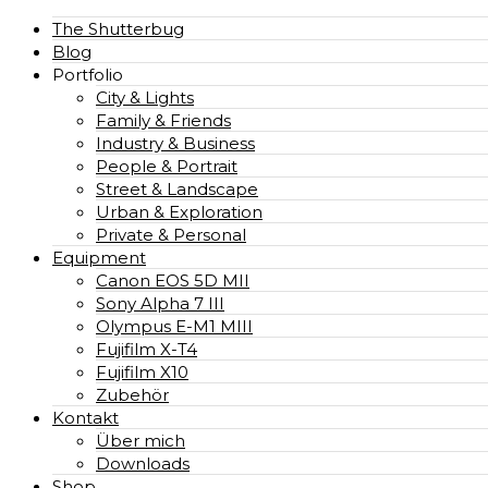
The Shutterbug
Blog
Portfolio
City & Lights
Family & Friends
Industry & Business
People & Portrait
Street & Landscape
Urban & Exploration
Private & Personal
Equipment
Canon EOS 5D MII
Sony Alpha 7 III
Olympus E-M1 MIII
Fujifilm X-T4
Fujifilm X10
Zubehör
Kontakt
Über mich
Downloads
Shop