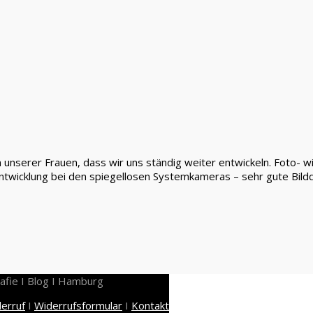
nserer Frauen, dass wir uns ständig weiter entwickeln. Foto- wi
e Entwicklung bei den spiegellosen Systemkameras – sehr gute Bild
afie I Blog I Hamburg
erruf
I
Widerrufsformular
I
Kontakt