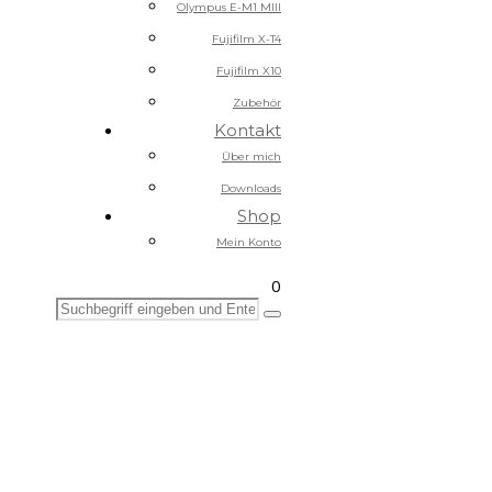
Olympus E-M1 MIII
Fujifilm X-T4
Fujifilm X10
Zubehör
Kontakt
Über mich
Downloads
Shop
Mein Konto
0