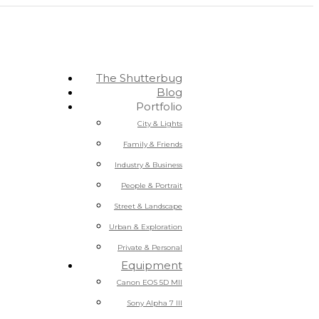
The Shutterbug
Blog
Portfolio
City & Lights
Family & Friends
Industry & Business
People & Portrait
Street & Landscape
Urban & Exploration
Private & Personal
Equipment
Canon EOS 5D MII
Sony Alpha 7 III