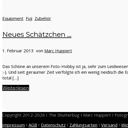
Equipment
Fuji
Zubehör
Neues Schätzchen …
1. Februar 2013 von
Marc Huppert
Das Schöne an unserem Foto-Hobby ist ja, sehr zum Leidwesen u
:-). Und seit geraumer Zeit verfolgte ich ein wenig neidisch di
total […]
Weiterlesen
Copyright 2012-2026 I The Shutterbug I Marc Huppert I Fotogr
Impressum
I
AGB
I
Datenschutz
I
Zahlungsarten
I
Versand
I
Wid