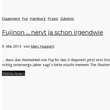
Equipment
Fuji
Hamburg
Praxis
Zubehör
Fujinon … nervt ja schon irgendwie
9. Mai 2013 von
Marc Huppert
… dass das Weitwinkel von Fuji für das X-Bajonett jetzt erst En
richtig unterwegs (aber sagt´s bitte nüscht meinem The Shutter
Weiterlesen