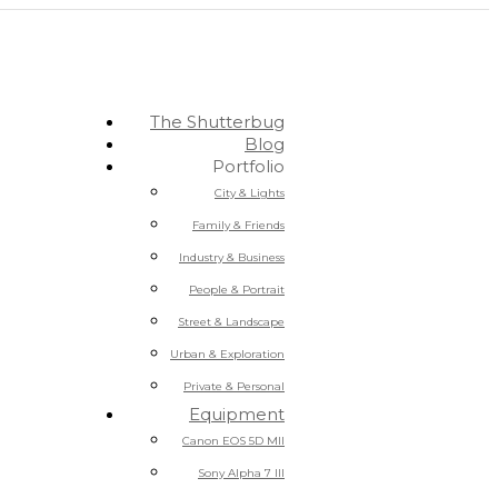
The Shutterbug
Blog
Portfolio
City & Lights
Family & Friends
Industry & Business
People & Portrait
Street & Landscape
Urban & Exploration
Private & Personal
Equipment
Canon EOS 5D MII
Sony Alpha 7 III