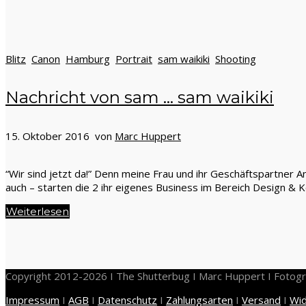
Blitz
Canon
Hamburg
Portrait
sam waikiki
Shooting
Nachricht von sam … sam waikiki
15. Oktober 2016 von
Marc Huppert
“Wir sind jetzt da!” Denn meine Frau und ihr Geschäftspartner An
auch – starten die 2 ihr eigenes Business im Bereich Design &
Weiterlesen
Copyright 2012-2026 I The Shutterbug I Marc Huppert I Fotogr
Impressum
I
AGB
I
Datenschutz
I
Zahlungsarten
I
Versand
I
Wid