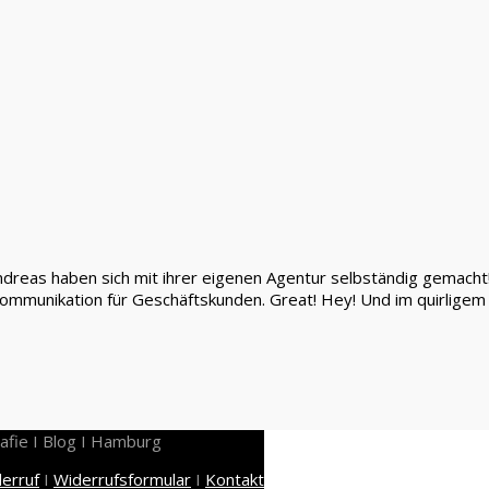
dreas haben sich mit ihrer eigenen Agentur selbständig gemacht! Mi
 Kommunikation für Geschäftskunden. Great! Hey! Und im quirlig
afie I Blog I Hamburg
erruf
I
Widerrufsformular
I
Kontakt