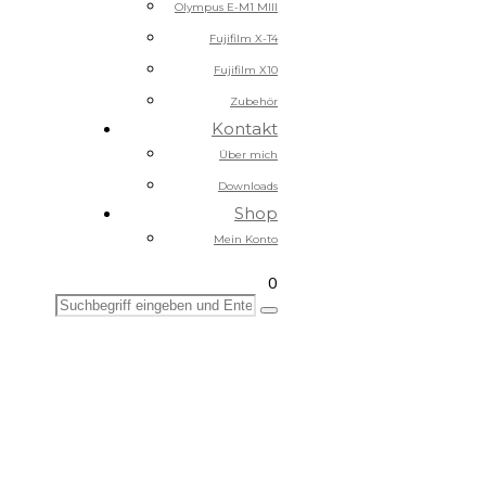
Olympus E-M1 MIII
Fujifilm X-T4
Fujifilm X10
Zubehör
Kontakt
Über mich
Downloads
Shop
Mein Konto
0