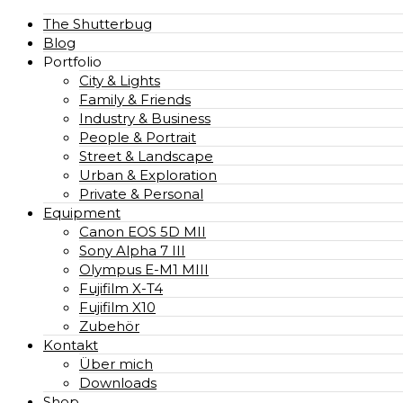
The Shutterbug
Blog
Portfolio
City & Lights
Family & Friends
Industry & Business
People & Portrait
Street & Landscape
Urban & Exploration
Private & Personal
Equipment
Canon EOS 5D MII
Sony Alpha 7 III
Olympus E-M1 MIII
Fujifilm X-T4
Fujifilm X10
Zubehör
Kontakt
Über mich
Downloads
Shop