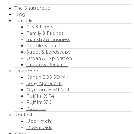
The Shutterbug
Blog
Portfolio
City & Lights
Family & Friends
Industry & Business
People & Portrait
Street & Landscape
Urban & Exploration
Private & Personal
Equipment
Canon EOS 5D MII
Sony Alpha 7 III
Olympus E-M1 MIII
Fujifilm X-T4
Fujifilm X10
Zubehör
Kontakt
Über mich
Downloads
Shop