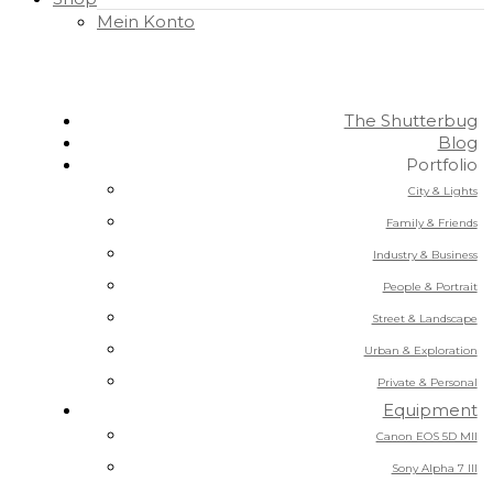
Mein Konto
The Shutterbug
Blog
Portfolio
City & Lights
Family & Friends
Industry & Business
People & Portrait
Street & Landscape
Urban & Exploration
Private & Personal
Equipment
Canon EOS 5D MII
Sony Alpha 7 III