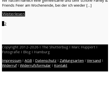
Wir hatten nämlich eine gemeinsame und sehr schöne Family &
Friends Feier am Wochenende, bei der ich wieder […]
Weiterlesen
1
2
Copyright 2012-2026 I The Shutterbug I Marc Huppert I
Fotografie I Blog I Hamburg
Impressum
I
AGB
I
Datenschutz
I
Zahlungsarten
I
Versand
I
Widerruf
I
Widerrufsformular
I
Kontakt