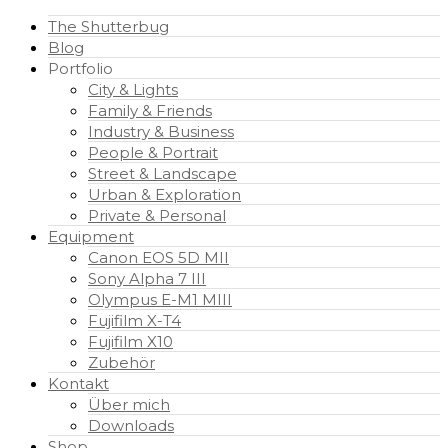
The Shutterbug
Blog
Portfolio
City & Lights
Family & Friends
Industry & Business
People & Portrait
Street & Landscape
Urban & Exploration
Private & Personal
Equipment
Canon EOS 5D MII
Sony Alpha 7 III
Olympus E-M1 MIII
Fujifilm X-T4
Fujifilm X10
Zubehör
Kontakt
Über mich
Downloads
Shop