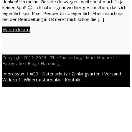
denken! Ich meine: Gerade deswegen, weil sonst macht´s ja
keinen Spaß 🙂 . Ich habe irgendwo hier geschrieben, dass ich
eigentlich kein Pixel-Peeper bin … eigentlich. Aber manchmal
bei der Bearbeitung in LR nervt mich schon die […]
Weiterlesen
Copyright 2012-2026 I The Shutterbug I Marc Huppert I
Fotografie I Blog I Hamburg
Impressum
I
AGB
I
Datenschutz
I
Zahlungsarten
I
Versand
I
Widerruf
I
Widerrufsformular
I
Kontakt