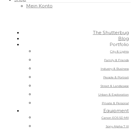
Mein Konto
The Shutterbug
Blog
Portfolio
City & Lights
Family & Friends
Industry & Business
People & Portrait
Street & Landscape
Urban & Exploration
Private & Personal
Equipment
Canon EOS 5D MII
Sony Alpha 7 III