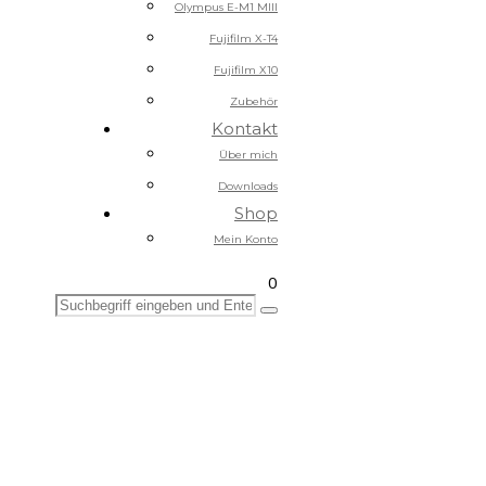
Olympus E-M1 MIII
Fujifilm X-T4
Fujifilm X10
Zubehör
Kontakt
Über mich
Downloads
Shop
Mein Konto
0