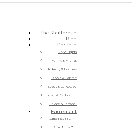
The Shutterbug
Blog
Portfolio
City & Lights
Family & Friends
Industry & Business
People & Portrait
Street & Landscape
Urban & Exploration
Private & Personal
Equipment
Canon EOS 5D MII
Sony Alpha 7 III