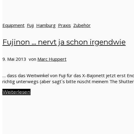
Equipment
Fuji
Hamburg
Praxis
Zubehör
Fujinon … nervt ja schon irgendwie
9. Mai 2013 von
Marc Huppert
… dass das Weitwinkel von Fuji für das X-Bajonett jetzt erst En
richtig unterwegs (aber sagt´s bitte nüscht meinem The Shutter
Weiterlesen