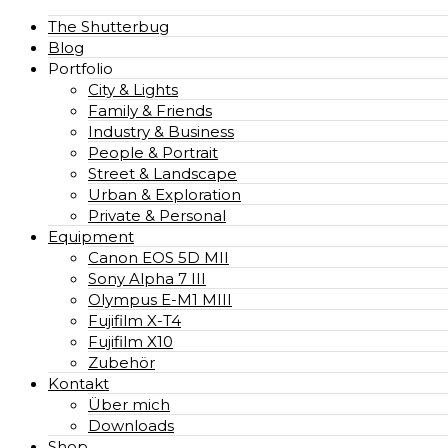
The Shutterbug
Blog
Portfolio
City & Lights
Family & Friends
Industry & Business
People & Portrait
Street & Landscape
Urban & Exploration
Private & Personal
Equipment
Canon EOS 5D MII
Sony Alpha 7 III
Olympus E-M1 MIII
Fujifilm X-T4
Fujifilm X10
Zubehör
Kontakt
Über mich
Downloads
Shop