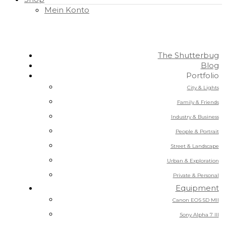
Mein Konto
The Shutterbug
Blog
Portfolio
City & Lights
Family & Friends
Industry & Business
People & Portrait
Street & Landscape
Urban & Exploration
Private & Personal
Equipment
Canon EOS 5D MII
Sony Alpha 7 III