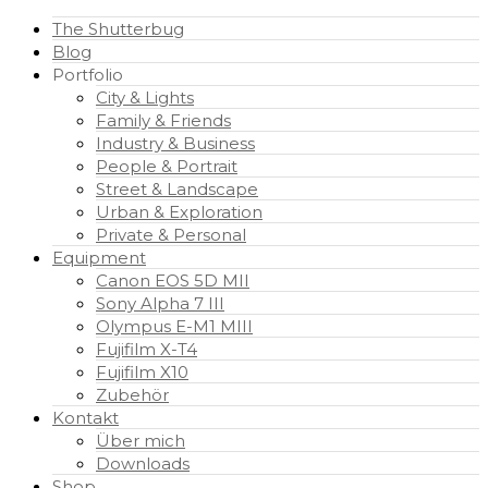
The Shutterbug
Blog
Portfolio
City & Lights
Family & Friends
Industry & Business
People & Portrait
Street & Landscape
Urban & Exploration
Private & Personal
Equipment
Canon EOS 5D MII
Sony Alpha 7 III
Olympus E-M1 MIII
Fujifilm X-T4
Fujifilm X10
Zubehör
Kontakt
Über mich
Downloads
Shop