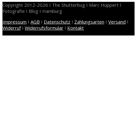
Copyright 2012-2026 I The Shutterbug I Marc Huppert I
Fotografie I Blog I Hamburg
Impressum
I
AGB
I
Datenschutz
I
Zahlungsarten
I
Versand
I
Widerruf
I
Widerrufsformular
I
Kontakt