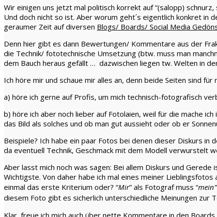
Wir einigen uns jetzt mal politisch korrekt auf “(salopp) schnurz
Und doch nicht so ist. Aber worum geht´s eigentlich konkret i
geraumer Zeit auf diversen
Blogs/ Boards/ Social Media Gedön
Denn hier gibt es dann Bewertungen/ Kommentare aus der Frakti
die Technik/ fototechnische Umsetzung (btw. muss man manchmal
dem Bauch heraus gefällt … dazwischen liegen tw. Welten in 
Ich höre mir und schaue mir alles an, denn beide Seiten sind für m
a) höre ich gerne auf Profis, um mich technisch-fotografisch ver
b) höre ich aber noch lieber auf Fotolaien, weil für die mache ic
das Bild als solches und ob man gut aussieht oder ob er Sonnenun
Beispiele? Ich habe ein paar Fotos bei denen dieser Diskurs in 
da eventuell Technik, Geschmack mit dem Modell verwurstelt we
Aber lasst mich noch was sagen: Bei allem Diskurs und Gerede ist
Wichtigste. Von daher habe ich mal eines meiner Lieblingsfotos 
einmal das erste Kriterium oder?
“
Mir
” als Fotograf muss “
mein”
diesem Foto gibt es sicherlich unterschiedliche Meinungen zur T
Klar, freue ich mich auch über nette Kommentare in den Boards –