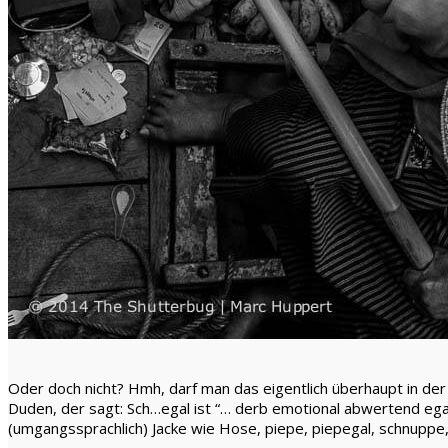
Oder doch nicht? Hmh, darf man das eigentlich überhaupt in der 
Duden, der sagt: Sch…egal ist “… derb emotional abwertend egal; e
(umgangssprachlich) Jacke wie Hose, piepe, piepegal, schnuppe, 