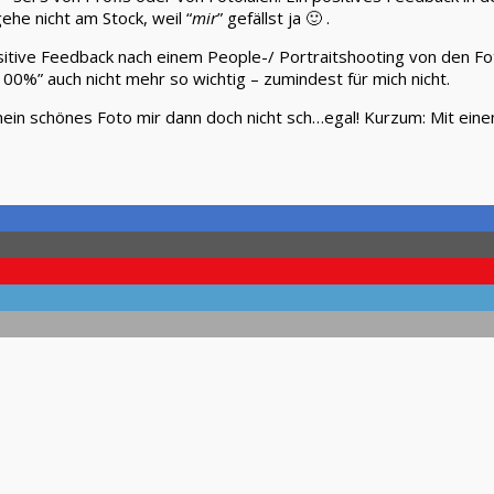
gehe nicht am Stock, weil “
mir
” gefällst ja 🙂 .
sitive Feedback nach einem People-/ Portraitshooting von den Foto
100%” auch nicht mehr so wichtig – zumindest für mich nicht.
 mein schönes Foto mir dann doch nicht sch…egal! Kurzum: Mit ein