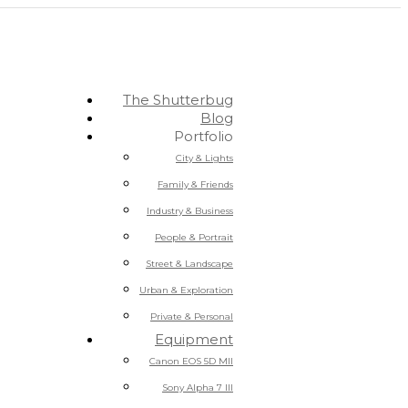
The Shutterbug
Blog
Portfolio
City & Lights
Family & Friends
Industry & Business
People & Portrait
Street & Landscape
Urban & Exploration
Private & Personal
Equipment
Canon EOS 5D MII
Sony Alpha 7 III