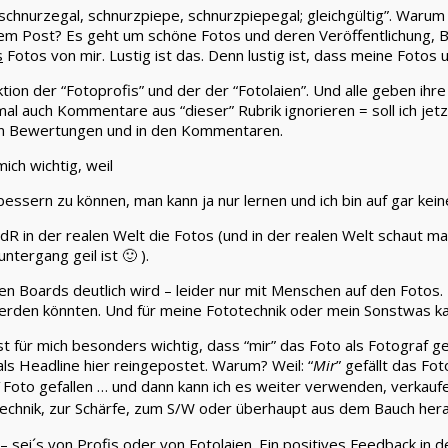
, schnurzegal, schnurzpiepe, schnurzpiepegal; gleichgültig”. Warum
n dem Post? Es geht um schöne Fotos und deren Veröffentlichung,
s
Fotos von mir. Lustig ist das. Denn lustig ist, dass meine Foto
on der “Fotoprofis” und der der “Fotolaien”. Und alle geben ih
 auch Kommentare aus “dieser” Rubrik ignorieren = soll ich jetz
den Bewertungen und in den Kommentaren.
ich wichtig, weil
bessern zu können, man kann ja nur lernen und ich bin auf gar kein
h idR in der realen Welt die Fotos (und in der realen Welt schaut 
tergang geil ist 🙂 ).
den Boards deutlich wird – leider nur mit Menschen auf den Fotos.
rden könnten. Und für meine Fototechnik oder mein Sonstwas kann
 für mich besonders wichtig, dass “mir” das Foto als Fotograf gefä
als Headline hier reingepostet. Warum? Weil: “
Mir
” gefällt das Fo
Foto gefallen … und dann kann ich es weiter verwenden, verkaufe
echnik, zur Schärfe, zum S/W oder überhaupt aus dem Bauch heraus,
 sei´s von Profis oder von Fotolaien. Ein positives Feedback in 