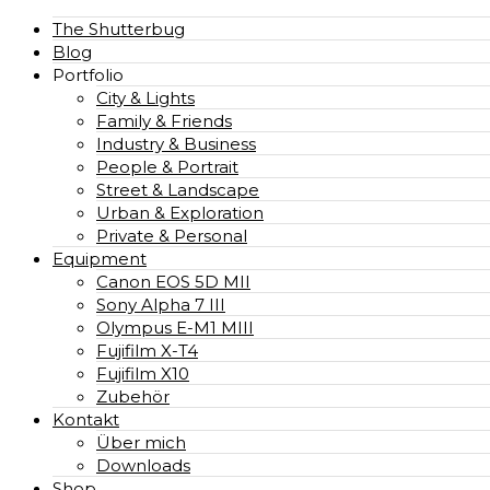
The Shutterbug
Blog
Portfolio
City & Lights
Family & Friends
Industry & Business
People & Portrait
Street & Landscape
Urban & Exploration
Private & Personal
Equipment
Canon EOS 5D MII
Sony Alpha 7 III
Olympus E-M1 MIII
Fujifilm X-T4
Fujifilm X10
Zubehör
Kontakt
Über mich
Downloads
Shop