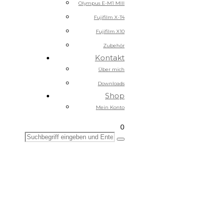
Olympus E-M1 MIII
Fujifilm X-T4
Fujifilm X10
Zubehör
Kontakt
Über mich
Downloads
Shop
Mein Konto
0