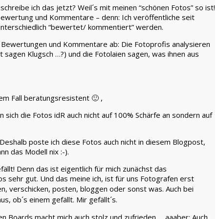
 schreibe ich das jetzt? Weil´s mit meinen “schönen Fotos” so ist!
 Bewertung und Kommentare – denn: Ich veröffentliche seit
s unterschiedlich “bewertet/ kommentiert” werden.
re Bewertungen und Kommentare ab: Die Fotoprofis analysieren
t sagen Klugsch …?) und die Fotolaien sagen, was ihnen aus
em Fall beratungsresistent 🙂 ,
man sich die Fotos idR auch nicht auf 100% Schärfe an sondern auf
 Deshalb poste ich diese Fotos auch nicht in diesem Blogpost,
 das Modell nix :-).
llt! Denn das ist eigentlich für mich zunächst das
tos sehr gut. Und das meine ich, ist für uns Fotografen erst
n, verschicken, posten, bloggen oder sonst was. Auch bei
 ob´s einem gefällt. Mir gefällt´s.
den Boards macht mich auch stolz und zufrieden … aaaber: Auch