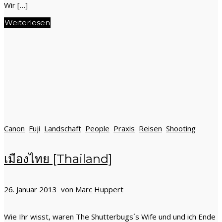
Wir […]
Weiterlesen
Canon
Fuji
Landschaft
People
Praxis
Reisen
Shooting
เมืองไทย [Thailand]
26. Januar 2013 von
Marc Huppert
Wie Ihr wisst, waren The Shutterbugs´s Wife und und ich Ende