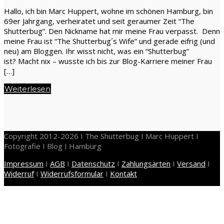
Hallo, ich bin Marc Huppert, wohne im schönen Hamburg, bin
69er Jahrgang, verheiratet und seit geraumer Zeit “The
Shutterbug”. Den Nickname hat mir meine Frau verpasst. Denn
meine Frau ist “The Shutterbug´s Wife” und gerade eifrig (und
neu) am Bloggen. Ihr wisst nicht, was ein “Shutterbug”
ist? Macht nix – wusste ich bis zur Blog-Karriere meiner Frau
[…]
Weiterlesen
Copyright 2012-2026 I The Shutterbug I Marc Huppert I
Fotografie I Blog I Hamburg
Impressum
I
AGB
I
Datenschutz
I
Zahlungsarten
I
Versand
I
Widerruf
I
Widerrufsformular
I
Kontakt