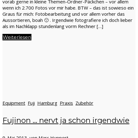
vorab gerne in kleine Themen-Ordner-Päckchen – vor allem
wenn ich 2.700 Fotos vor mir habe. BTW – das ist sowieso ein
Graus für mich: Fotobearbeitung und vor allem vorher das
Aussortieren, boah 🙁 . Irgendwie fotografiere ich doch lieber
als im Nachklapp stundenlang vorm Rechner […]
Weiterlesen
Equipment
Fuji
Hamburg
Praxis
Zubehör
Fujinon … nervt ja schon irgendwie
9. Mai 2013 von
Marc Huppert