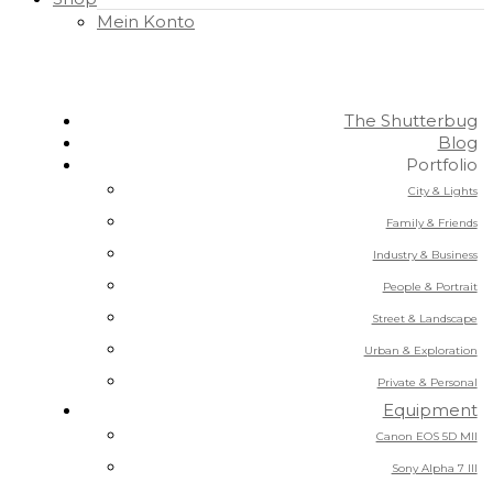
Mein Konto
The Shutterbug
Blog
Portfolio
City & Lights
Family & Friends
Industry & Business
People & Portrait
Street & Landscape
Urban & Exploration
Private & Personal
Equipment
Canon EOS 5D MII
Sony Alpha 7 III