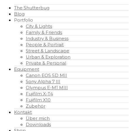
The Shutterbug
Blog
Portfolio
City & Lights
Family & Friends
Industry & Business
People & Portrait
Street & Landscape
Urban & Exploration
Private & Personal
Equipment
Canon EOS 5D MII
Sony Alpha 7 III
Olympus E-M1 MIII
Fujifilm X-T4
Fujifilm X10
Zubehör
Kontakt
Über mich
Downloads
Shop