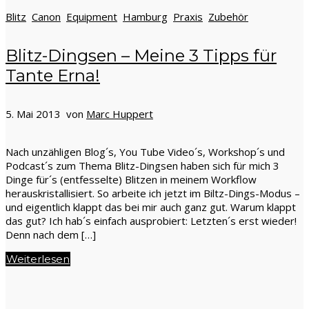
Blitz
Canon
Equipment
Hamburg
Praxis
Zubehör
Blitz-Dingsen – Meine 3 Tipps für
Tante Erna!
5. Mai 2013 von
Marc Huppert
Nach unzähligen Blog´s, You Tube Video´s, Workshop´s und
Podcast´s zum Thema Blitz-Dingsen haben sich für mich 3
Dinge für´s (entfesselte) Blitzen in meinem Workflow
herauskristallisiert. So arbeite ich jetzt im Biltz-Dings-Modus –
und eigentlich klappt das bei mir auch ganz gut. Warum klappt
das gut? Ich hab´s einfach ausprobiert: Letzten´s erst wieder!
Denn nach dem […]
Weiterlesen