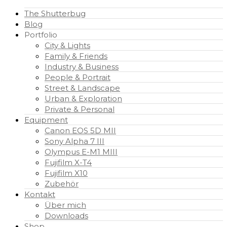
The Shutterbug
Blog
Portfolio
City & Lights
Family & Friends
Industry & Business
People & Portrait
Street & Landscape
Urban & Exploration
Private & Personal
Equipment
Canon EOS 5D MII
Sony Alpha 7 III
Olympus E-M1 MIII
Fujifilm X-T4
Fujifilm X10
Zubehör
Kontakt
Über mich
Downloads
Shop