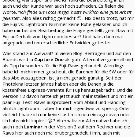
auch und der Kunde war auch hoch zufrieden. Es fielen die
Worte, “
ich finde die Fotos mega, haste wirklich eine gute Arbeit
geleistet
“. Also alles richtig gemacht 🙂 . Nix desto trotz, hat mir
die Fuji vs. Lightroom-Nummer keine Ruhe gelassen und ich
habe mir bei der Bearbeitung die Frage gestellt, geht Raw mit
Fuji außerhalb von Lightroom besser? Und habs dann mal
angepackt und unterschiedliche Entwickler getestet.
Was stand zur Auswahl? In vielen Blog-Beiträgen und auf den
Boards wird ja
Capture One
als gute Alternative generell und
als Tipp besonders für die Fuji-Raws gehandelt. Allerdings
habe ich mich immer gescheut, die Euronen für die SW oder für
das Abo auszugeben, ist ja nicht gerade günstig. Seit der
Photokina letzten Jahres haben aber die Dänen ja die
kostenfreie Express-Variante für Fuji herausgebracht. Und die
Version 12 davon hatte ich jetzt auch mal installiert und mit ein
paar Fuji-Test-Raws ausprobiert. Vom Ablauf und Handling
ähnlich Lightroom … aber für mich irgendwie zu sperrig. Oder
vielleicht habe ich nur keine Lust mich neu einzugrooven oder
ich habs nicht kapiert 🙂 ? Alternativ zur Alternative habe ich
auch noch
Luminar
in der Version 3 auf dem Rechner und die
Raws hier auch noch mal drübergenudelt. Hmh, auch mit