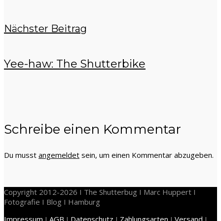
Nächster Beitrag
Yee-haw: The Shutterbike
Schreibe einen Kommentar
Du musst
angemeldet
sein, um einen Kommentar abzugeben.
Copyright 2012-2026 I The Shutterbug I Marc Huppert I
Fotografie I Blog I Hamburg
Impressum
I
AGB
I
Datenschutz
I
Zahlungsarten
I
Versand
I