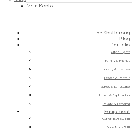
Mein Konto
The Shutterbug
Blog
Portfolio
City & Lights
Family & Friends
Industry & Business
People & Portrait
Street & Landscape
Urban & Exploration
Private & Personal
Equipment
Canon EOS 5D MII
Sony Alpha 7 III