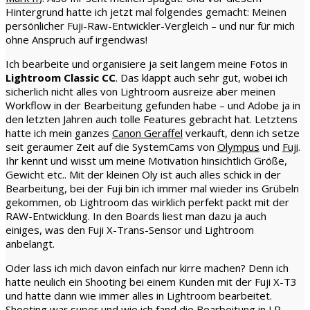
Hintergrund hatte ich jetzt mal folgendes gemacht: Meinen
persönlicher Fuji-Raw-Entwickler-Vergleich – und nur für mich
ohne Anspruch auf irgendwas!
Ich bearbeite und organisiere ja seit langem meine Fotos in
Lightroom Classic CC
. Das klappt auch sehr gut, wobei ich
sicherlich nicht alles von Lightroom ausreize aber meinen
Workflow in der Bearbeitung gefunden habe – und Adobe ja in
den letzten Jahren auch tolle Features gebracht hat. Letztens
hatte ich mein ganzes
Canon Geraffel
verkauft, denn ich setze
seit geraumer Zeit auf die SystemCams von
Olympus
und
Fuji
.
Ihr kennt und wisst um meine Motivation hinsichtlich Größe,
Gewicht etc.. Mit der kleinen Oly ist auch alles schick in der
Bearbeitung, bei der Fuji bin ich immer mal wieder ins Grübeln
gekommen, ob Lightroom das wirklich perfekt packt mit der
RAW-Entwicklung. In den Boards liest man dazu ja auch
einiges, was den Fuji X-Trans-Sensor und Lightroom
anbelangt.
Oder lass ich mich davon einfach nur kirre machen? Denn ich
hatte neulich ein Shooting bei einem Kunden mit der Fuji X-T3
und hatte dann wie immer alles in Lightroom bearbeitet.
Shooting war super und wie ich fand die Bearbeitung in LR