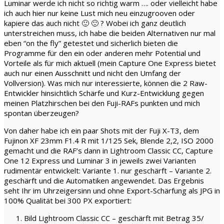
Luminar werde ich nicht so richtig warm …. oder vielleicht habe
ich auch hier nur keine Lust mich neu einzugrooven oder
kapiere das auch nicht 🙂 🙂 ? Wobei ich ganz deutlich
unterstreichen muss, ich habe die beiden Alternativen nur mal
eben “on the fly” getestet und sicherlich bieten die
Programme für den ein oder anderen mehr Potential und
Vorteile als für mich aktuell (mein Capture One Express bietet
auch nur einen Ausschnitt und nicht den Umfang der
Vollversion). Was mich nur interessierte, können die 2 Raw-
Entwickler hinsichtlich Schärfe und Kurz-Entwicklung gegen
meinen Platzhirschen bei den Fuji-RAFs punkten und mich
spontan überzeugen?
Von daher habe ich ein paar Shots mit der Fuji X-T3, dem
Fujinon XF 23mm F1.4 R mit 1/125 Sek, Blende 2,2, ISO 2000
gemacht und die RAF’s dann in Lightroom Classic CC, Capture
One 12 Express und Luminar 3 in jeweils zwei Varianten
rudimentär entwickelt: Variante 1. nur geschärft – Variante 2.
geschärft und die Automatiken angewendet. Das Ergebnis
seht Ihr im Uhrzeigersinn und ohne Export-Schärfung als JPG in
100% Qualität bei 300 PX exportiert:
Bild Lightroom Classic CC – geschärft mit Betrag 35/