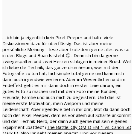
… ich bin ja eigentlich kein Pixel-Peeper und halte viele
Diskussionen dazu für überflüssig. Das ist aber meine
persönliche Meinung – lese aber trotzdem gerne alles was so
in den Blogs und Boards steht 🙂 . Denn ich bin da gerne
zwiegespalten und zwei Herzen schlagen in meiner Brust. Weil
ich liebe die Technik, das ganze drumherum, was mit der
Fotografie zu tun hat, fachsimple total gerne und kann mich
darin auch irgendwie verlieren. Aber im Wesentlichen und im
Endeffekt geht es mir dann doch in erster Linie darum, ein
gutes Foto zu machen und mit dem Foto meine Kunden,
Freunde, Familie und auch mich zu begeistern. Und das ist
meine erste Motivation, mein Ansporn und meine
Leidenschaft. Aber irgendwie tief in mir drin, lebt da dann doch
noch der Pixel-Peeper, dem es vor allem auf Schärfe ankommt
und der Technik-Nerd, der dann auch gerne mal sein eigenes
Equipment „battled” (
The Battle: Oly OM-D EM-1 vs. Canon 5D
Mark II
). Also Ihr seht meinen Spagat. Und vor diesem