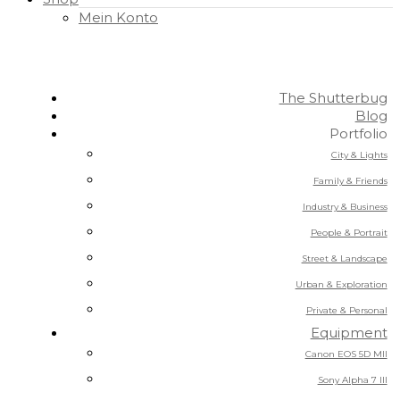
Mein Konto
The Shutterbug
Blog
Portfolio
City & Lights
Family & Friends
Industry & Business
People & Portrait
Street & Landscape
Urban & Exploration
Private & Personal
Equipment
Canon EOS 5D MII
Sony Alpha 7 III