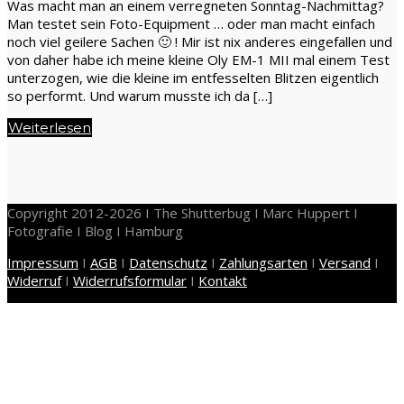
Was macht man an einem verregneten Sonntag-Nachmittag?
Man testet sein Foto-Equipment … oder man macht einfach
noch viel geilere Sachen 🙂 ! Mir ist nix anderes eingefallen und
von daher habe ich meine kleine Oly EM-1 MII mal einem Test
unterzogen, wie die kleine im entfesselten Blitzen eigentlich
so performt. Und warum musste ich da […]
Weiterlesen
Copyright 2012-2026 I The Shutterbug I Marc Huppert I
Fotografie I Blog I Hamburg
Impressum
I
AGB
I
Datenschutz
I
Zahlungsarten
I
Versand
I
Widerruf
I
Widerrufsformular
I
Kontakt