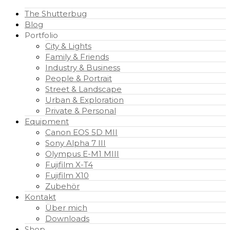
The Shutterbug
Blog
Portfolio
City & Lights
Family & Friends
Industry & Business
People & Portrait
Street & Landscape
Urban & Exploration
Private & Personal
Equipment
Canon EOS 5D MII
Sony Alpha 7 III
Olympus E-M1 MIII
Fujifilm X-T4
Fujifilm X10
Zubehör
Kontakt
Über mich
Downloads
Shop