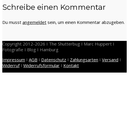
Schreibe einen Kommentar
Du musst
angemeldet
sein, um einen Kommentar abzugeben.
Copyright 2012-2026 I The Shutterbug I Marc Huppert I
Fotografie I Blog I Hamburg
Impressum
I
AGB
I
Datenschutz
I
Zahlungsarten
I
Versand
I
Widerruf
I
Widerrufsformular
I
Kontakt