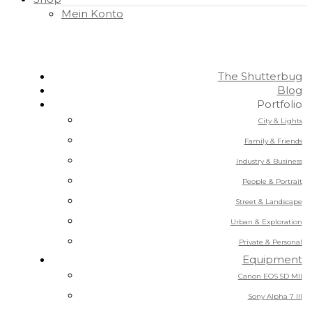
Mein Konto
The Shutterbug
Blog
Portfolio
City & Lights
Family & Friends
Industry & Business
People & Portrait
Street & Landscape
Urban & Exploration
Private & Personal
Equipment
Canon EOS 5D MII
Sony Alpha 7 III