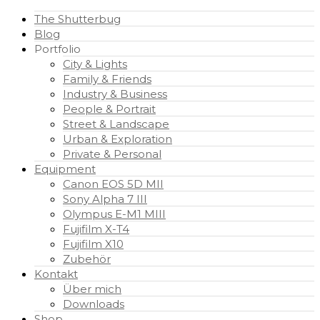
The Shutterbug
Blog
Portfolio
City & Lights
Family & Friends
Industry & Business
People & Portrait
Street & Landscape
Urban & Exploration
Private & Personal
Equipment
Canon EOS 5D MII
Sony Alpha 7 III
Olympus E-M1 MIII
Fujifilm X-T4
Fujifilm X10
Zubehör
Kontakt
Über mich
Downloads
Shop