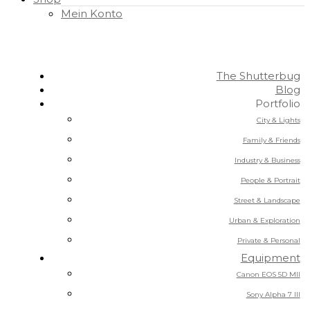
Mein Konto
The Shutterbug
Blog
Portfolio
City & Lights
Family & Friends
Industry & Business
People & Portrait
Street & Landscape
Urban & Exploration
Private & Personal
Equipment
Canon EOS 5D MII
Sony Alpha 7 III