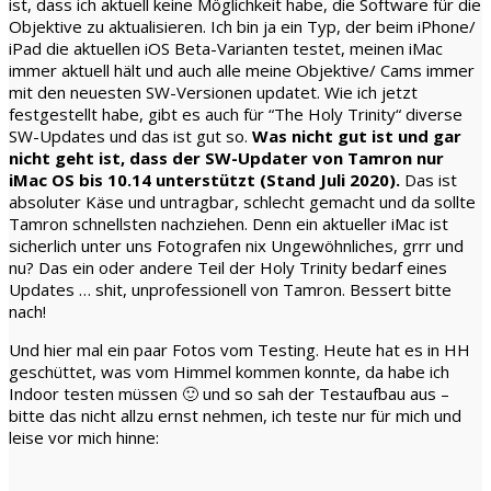
ist, dass ich aktuell keine Möglichkeit habe, die Software für die
Objektive zu aktualisieren. Ich bin ja ein Typ, der beim iPhone/
iPad die aktuellen iOS Beta-Varianten testet, meinen iMac
immer aktuell hält und auch alle meine Objektive/ Cams immer
mit den neuesten SW-Versionen updatet. Wie ich jetzt
festgestellt habe, gibt es auch für “The Holy Trinity“ diverse
SW-Updates und das ist gut so.
Was nicht gut ist und gar
nicht geht ist, dass der SW-Updater von Tamron nur
iMac OS bis 10.14 unterstützt (Stand Juli 2020).
Das ist
absoluter Käse und untragbar, schlecht gemacht und da sollte
Tamron schnellsten nachziehen. Denn ein aktueller iMac ist
sicherlich unter uns Fotografen nix Ungewöhnliches, grrr und
nu? Das ein oder andere Teil der Holy Trinity bedarf eines
Updates … shit, unprofessionell von Tamron. Bessert bitte
nach!
Und hier mal ein paar Fotos vom Testing. Heute hat es in HH
geschüttet, was vom Himmel kommen konnte, da habe ich
Indoor testen müssen 🙂 und so sah der Testaufbau aus –
bitte das nicht allzu ernst nehmen, ich teste nur für mich und
leise vor mich hinne: