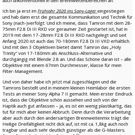
auch unkonventionell in den Brennweitenbereichen an.
Ich bin ja erst im
Frühjahr 2020 ins Sony-Lager
eingestiegen
und hab dann erst die gesamte Kommunikation und Technik für
Sony (nach-)verfolgt: Und ich meine, dass Tamron mit dem 28-
75mm F2.8 Di III RXD vor geraumer Zeit gestartet ist, hat in
2019 mit dem 17-28mm F2.8 Di III RXD nachgelegt und seit
Anfang 2020 ist auch das 70-180mm F2.8 Di III VXD erhältlich.
Und mit den 3 Objektiven bietet damit Tamron das „Holy
Trinity“ von 17-180mm als Anschluss-Alternative und
durchgängig mit Blende 2.8 an. Und das Schöne daran ist – alle
Objektive mit einem 67mm Durchmesser, klasse für mein
Filter-Management.
Und von daher habe ich jetzt mal zugeschlagen und die
Tamrons bestellt und in meinem kleinen Heimlabor die ersten
Tests an meiner Sony Alpha 7 II gemacht. Mein erster Eindruck
ist, dass die Objektive schön aussehen und sich von der
Haptik auch gut anfassen – ja, es ist ein wenig plastikartig, das
tut für mich aber keinen Abbruch. Denn durch die Verarbeitung
aber auch durch den andersartigen Brennweitenmix trägt die
Heilige Dreifaltigkeit nicht dick auf, ist mit ca. 1,8kg auch noch
tragbar und auch sehr deutlich günstiger als die G-Masters.