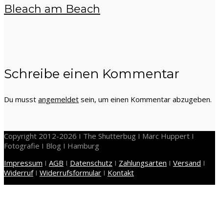
Bleach am Beach
Schreibe einen Kommentar
Du musst
angemeldet
sein, um einen Kommentar abzugeben.
Copyright 2012-2026 I The Shutterbug I Marc Huppert I
Fotografie I Blog I Hamburg
Impressum
I
AGB
I
Datenschutz
I
Zahlungsarten
I
Versand
I
Widerruf
I
Widerrufsformular
I
Kontakt