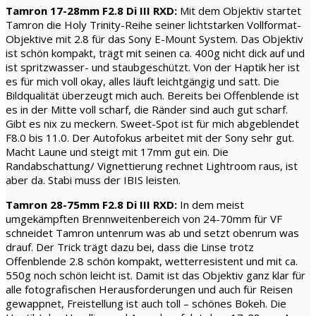
Tamron 17-28mm F2.8 Di III RXD:
Mit dem Objektiv startet
Tamron die Holy Trinity-Reihe seiner lichtstarken Vollformat-
Objektive mit 2.8 für das Sony E-Mount System. Das Objektiv
ist schön kompakt, trägt mit seinen ca. 400g nicht dick auf und
ist spritzwasser- und staubgeschützt. Von der Haptik her ist
es für mich voll okay, alles läuft leichtgängig und satt. Die
Bildqualität überzeugt mich auch. Bereits bei Offenblende ist
es in der Mitte voll scharf, die Ränder sind auch gut scharf.
Gibt es nix zu meckern. Sweet-Spot ist für mich abgeblendet
F8.0 bis 11.0. Der Autofokus arbeitet mit der Sony sehr gut.
Macht Laune und steigt mit 17mm gut ein. Die
Randabschattung/ Vignettierung rechnet Lightroom raus, ist
aber da. Stabi muss der IBIS leisten.
Tamron 28-75mm F2.8 Di III RXD:
In dem meist
umgekämpften Brennweitenbereich von 24-70mm für VF
schneidet Tamron untenrum was ab und setzt obenrum was
drauf. Der Trick trägt dazu bei, dass die Linse trotz
Offenblende 2.8 schön kompakt, wetterresistent und mit ca.
550g noch schön leicht ist. Damit ist das Objektiv ganz klar für
alle fotografischen Herausforderungen und auch für Reisen
gewappnet, Freistellung ist auch toll – schönes Bokeh. Die