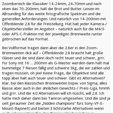
Zoombereich die Klassiker 14-24mm, 24-70mm und nach
oben das 70-200mm, halt die Brot und Butter-Linsen im
Allrounding für das weite fotografische Spektrum und die
generellen Anforderungen. Und natürlich von 14-200mm mit
Offenblende 2.8 für die Freistellung. Hat halt jeder Kamera-/
Objektivhersteller im Angebot – natürlich auch für die M4/3-
oder APS-C-Fraktion mit der jeweiligen Brennweite runter
gebrochen auf das Format.
Bei Vollformat tragen dann aber die 2.8er in den Zoom-
Brennweiten dick auf – Offenblende 2.8 braucht halt große
Gläser und die sind dann doch recht teuer und schwer, grrr.
Für Sony mit 16 … 200mm als G-Master werden dann halt mal
bummelige 7 Riesen fällig und schwere 3kg, die wir zahlen und
tragen müssen, oh jee! Keine Frage, die Objektive sind alle
topp aber halt auch teuer und schwer. Gibt es Alternativen?
Klar, bei den klassischen Brennweiten bspw. von Sigma, alles
klasse aber auch in der ähnlichen Gewichts-/ Preis-Liga, hmmh
und grrr. Und die 4.0 Alternativen will ich nüscht, will 2.8. Ich
hatte mich daher dann bei Tamron umgesehen. Und die sind ja
seit geraumer Zeit die „hidden champions“ fürs Sony-VF-E-
Mount-Bajonett und bieten 3 lichtstarke Alternativen wenn