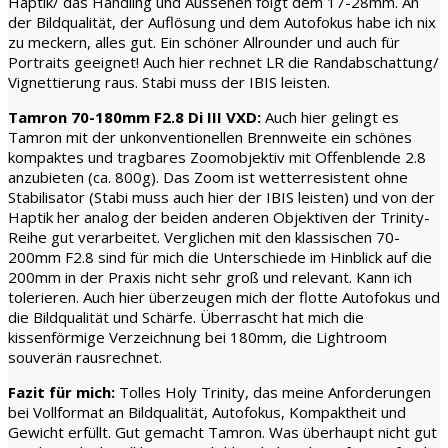
Haptik/ das Handling und Aussehen folgt dem 17-28mm. An
der Bildqualität, der Auflösung und dem Autofokus habe ich nix
zu meckern, alles gut. Ein schöner Allrounder und auch für
Portraits geeignet! Auch hier rechnet LR die Randabschattung/
Vignettierung raus. Stabi muss der IBIS leisten.
Tamron 70-180mm F2.8 Di III VXD:
Auch hier gelingt es
Tamron mit der unkonventionellen Brennweite ein schönes
kompaktes und tragbares Zoomobjektiv mit Offenblende 2.8
anzubieten (ca. 800g). Das Zoom ist wetterresistent ohne
Stabilisator (Stabi muss auch hier der IBIS leisten) und von der
Haptik her analog der beiden anderen Objektiven der Trinity-
Reihe gut verarbeitet. Verglichen mit den klassischen 70-
200mm F2.8 sind für mich die Unterschiede im Hinblick auf die
200mm in der Praxis nicht sehr groß und relevant. Kann ich
tolerieren. Auch hier überzeugen mich der flotte Autofokus und
die Bildqualität und Schärfe. Überrascht hat mich die
kissenförmige Verzeichnung bei 180mm, die Lightroom
souverän rausrechnet.
Fazit für mich:
Tolles Holy Trinity, das meine Anforderungen
bei Vollformat an Bildqualität, Autofokus, Kompaktheit und
Gewicht erfüllt. Gut gemacht Tamron. Was überhaupt nicht gut