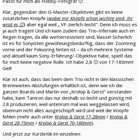
Passt für mich als Hobby-Fotograf 🙂 .
Klar, gegenüber den G-Master-Objektiven gibt es keine
zusätzlichen Knöpfe (
wobei mir Knöpfe schon wichtig sind, ihr
wisst es 🙂
) aber egal weil „ VF-zierlich-leicht”. Denn ich muss es
ja auch tragen! Und ich kann zudem das Trio-Infernale auch im
Regen tragen, da alle wetterresistent sind, klasse! Sicherlich
ist es für Sonyisten gewöhnungsbedürftig, dass der Zoomring
vorne und der Fokusring hinten ist – da ich mehrere Systeme
und aktuell kaum Sony-Erfahrung/-Objektive habe, spielt das
für mich keine negative Rolle. Ich habe 2,8 🙂 von 17-180mm!
Geil!
Klar ist auch, dass das beim dem Trio nicht in den klassischen
Brennweiten-Abstufungen erhältlich ist, denn wie ich die
ganzen Boards und Martin von „Krolop & Gerst” verstanden
habe, kann Tamron das nur deshalb so leicht und günstig mit
2.8 produzieren, weil untenrum mal was weggelassen wird,
obenrum nicht alles ausgeschöpft wird und weil die Knöpfe
fehlen (mehr auch unter
Krolop & Gerst 17-28mm
/
Krolop &
Gerst 28-75mm
/
Krolop & Gerst 70-180mm
).
Und jetzt zur Kurzkritik im einzelnen: