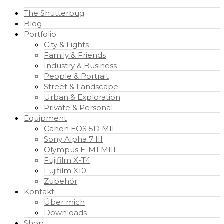
The Shutterbug
Blog
Portfolio
City & Lights
Family & Friends
Industry & Business
People & Portrait
Street & Landscape
Urban & Exploration
Private & Personal
Equipment
Canon EOS 5D MII
Sony Alpha 7 III
Olympus E-M1 MIII
Fujifilm X-T4
Fujifilm X10
Zubehör
Kontakt
Über mich
Downloads
Shop