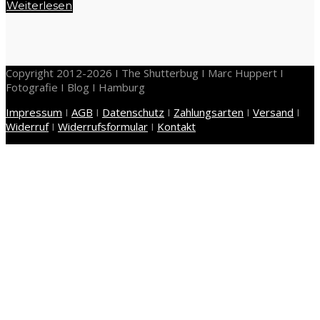
Weiterlesen
Copyright 2012-2026 I The Shutterbug I Marc Huppert I
Fotografie I Blog I Hamburg
Impressum
I
AGB
I
Datenschutz
I
Zahlungsarten
I
Versand
I
Widerruf
I
Widerrufsformular
I
Kontakt