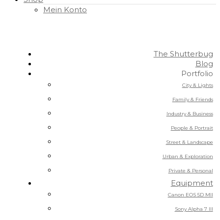
Mein Konto
The Shutterbug
Blog
Portfolio
City & Lights
Family & Friends
Industry & Business
People & Portrait
Street & Landscape
Urban & Exploration
Private & Personal
Equipment
Canon EOS 5D MII
Sony Alpha 7 III