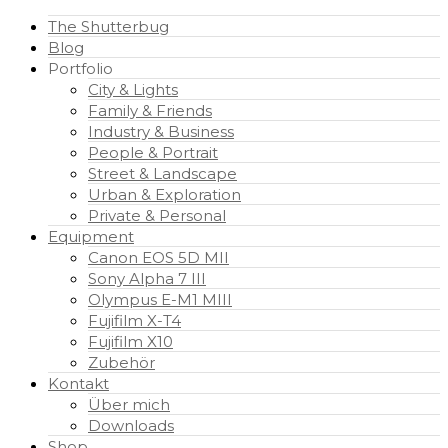
The Shutterbug
Blog
Portfolio
City & Lights
Family & Friends
Industry & Business
People & Portrait
Street & Landscape
Urban & Exploration
Private & Personal
Equipment
Canon EOS 5D MII
Sony Alpha 7 III
Olympus E-M1 MIII
Fujifilm X-T4
Fujifilm X10
Zubehör
Kontakt
Über mich
Downloads
Shop