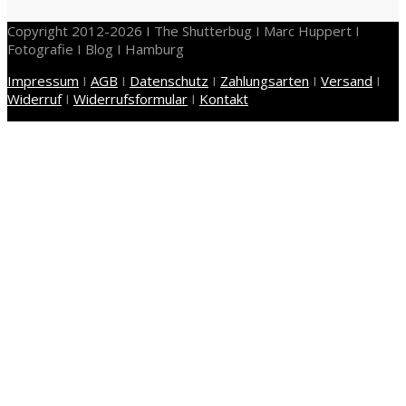
Copyright 2012-2026 I The Shutterbug I Marc Huppert I
Fotografie I Blog I Hamburg
Impressum
I
AGB
I
Datenschutz
I
Zahlungsarten
I
Versand
I
Widerruf
I
Widerrufsformular
I
Kontakt