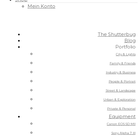
Mein Konto
The Shutterbug
Blog
Portfolio
City & Lights
Family & Friends
Industry & Business
People & Portrait
Street & Landscape
Urban & Exploration
Private & Personal
Equipment
Canon EOS 5D MII
Sony Alpha 7 III