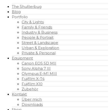
The Shutterbug
Blog
Portfolio
City & Lights
Family & Friends
Industry & Business
People & Portrait
Street & Landscape
Urban & Exploration
Private & Personal
Equipment
Canon EOS 5D MII
Sony Alpha 7 III
Olympus E-M1 MIII
Fujifilm X-T4
Fujifilm X10
Zubehör
Kontakt
Über mich
Downloads
Shop